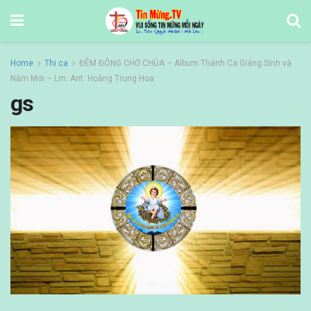
Home
Thi ca
ĐÊM ĐÔNG CHỜ CHÚA – Album Thánh Ca Giáng Sinh và
Năm Mới – Lm. Ant. Hoàng Trung Hoa
gs