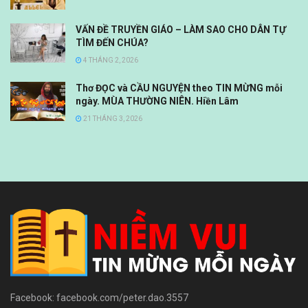
VẤN ĐỀ TRUYỀN GIÁO – LÀM SAO CHO DÂN TỰ
TÌM ĐẾN CHÚA?
4 THÁNG 2, 2026
Thơ ĐỌC và CẦU NGUYỆN theo TIN MỪNG mỗi
ngày. MÙA THƯỜNG NIÊN. Hiền Lâm
21 THÁNG 3, 2026
Facebook: facebook.com/peter.dao.3557