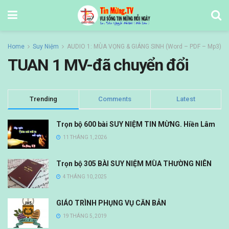
Home
Suy Niệm
AUDIO 1: MÙA VỌNG & GIÁNG SINH (Word – PDF – Mp3)
TUAN 1 MV-đã chuyển đổi
Trending
Comments
Latest
Trọn bộ 600 bài SUY NIỆM TIN MỪNG. Hiền Lâm
11 THÁNG 1, 2026
Trọn bộ 305 BÀI SUY NIỆM MÙA THƯỜNG NIÊN
4 THÁNG 10, 2025
GIÁO TRÌNH PHỤNG VỤ CĂN BẢN
19 THÁNG 5, 2019