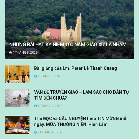
NHỮNG BÀI HÁT KỶ NIỆM 100 NĂM GIÁO XỨ LA NHAM
4 THÁNG 8, 2026
Bài giảng của Lm. Peter Lê Thanh Quang
7 THÁNG 8, 2026
VẤN ĐỀ TRUYỀN GIÁO – LÀM SAO CHO DÂN TỰ
TÌM ĐẾN CHÚA?
4 THÁNG 2, 2026
Thơ ĐỌC và CẦU NGUYỆN theo TIN MỪNG mỗi
ngày. MÙA THƯỜNG NIÊN. Hiền Lâm
21 THÁNG 3, 2026