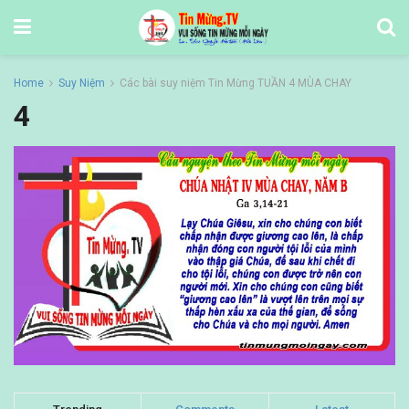
Home
Suy Niệm
Các bài suy niệm Tin Mừng TUẦN 4 MÙA CHAY
4