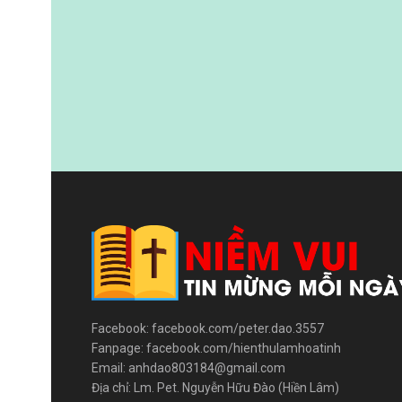
Facebook: facebook.com/peter.dao.3557
Fanpage: facebook.com/hienthulamhoatinh
Email: anhdao803184@gmail.com
Địa chỉ: Lm. Pet. Nguyễn Hữu Đào (Hiền Lâm)