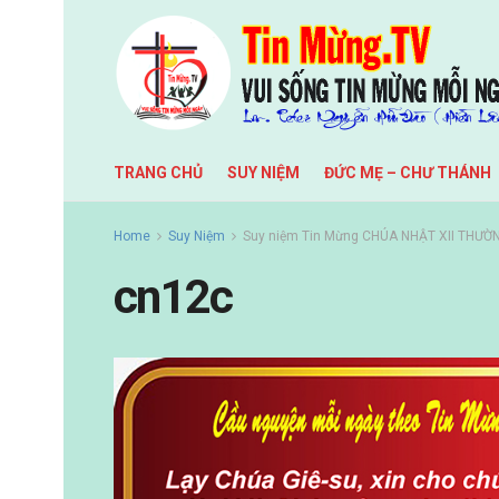
TRANG CHỦ
SUY NIỆM
ĐỨC MẸ – CHƯ THÁNH
Home
Suy Niệm
Suy niệm Tin Mừng CHÚA NHẬT XII THƯỜN
cn12c