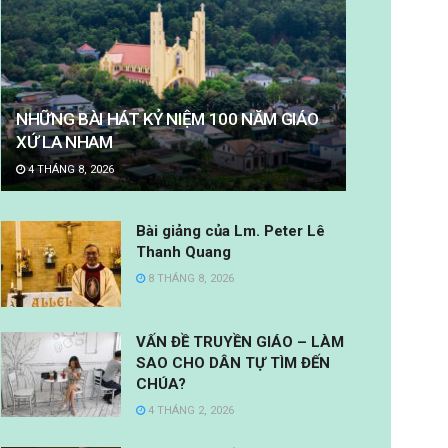
NHỮNG BÀI HÁT KỶ NIỆM 100 NĂM GIÁO
XỨ LA NHAM
4 THÁNG 8, 2026
Bài giảng của Lm. Peter Lê
Thanh Quang
8 THÁNG 8, 2026
VẤN ĐỀ TRUYỀN GIÁO – LÀM
SAO CHO DÂN TỰ TÌM ĐẾN
CHÚA?
4 THÁNG 2, 2026