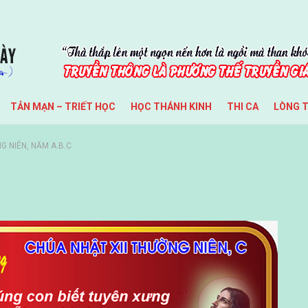
TẢN MẠN – TRIẾT HỌC
HỌC THÁNH KINH
THI CA
LÒNG 
G NIÊN, NĂM A.B.C