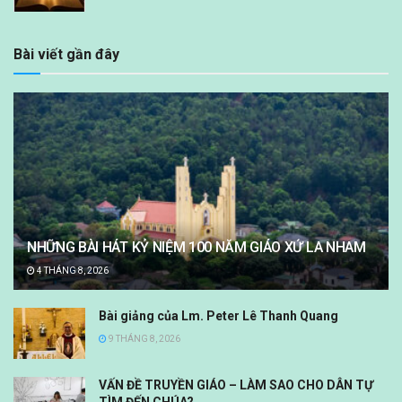
Bài viết gần đây
NHỮNG BÀI HÁT KỶ NIỆM 100 NĂM GIÁO XỨ LA NHAM
4 THÁNG 8, 2026
Bài giảng của Lm. Peter Lê Thanh Quang
9 THÁNG 8, 2026
VẤN ĐỀ TRUYỀN GIÁO – LÀM SAO CHO DÂN TỰ