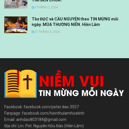
TÌM ĐẾN CHÚA?
4 THÁNG 2, 2026
Thơ ĐỌC và CẦU NGUYỆN theo TIN MỪNG mỗi
ngày. MÙA THƯỜNG NIÊN. Hiền Lâm
21 THÁNG 3, 2026
Facebook: facebook.com/peter.dao.3557
Fanpage: facebook.com/hienthulamhoatinh
Email: anhdao803184@gmail.com
Địa chỉ: Lm. Pet. Nguyễn Hữu Đào (Hiền Lâm)