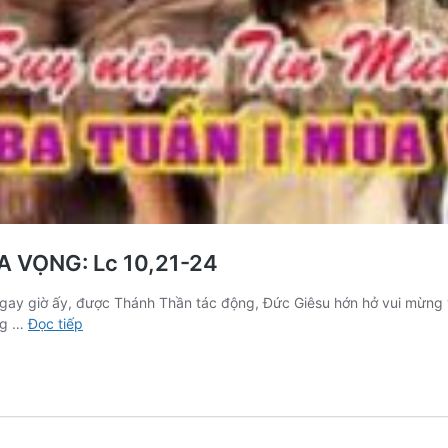
A VỌNG: Lc 10,21-24
ờ ấy, được Thánh Thần tác động, Đức Giêsu hớn hở vui mừng và nói
Suy
ng …
Đọc tiếp
niệm
Tin
Mừng
THỨ
BA