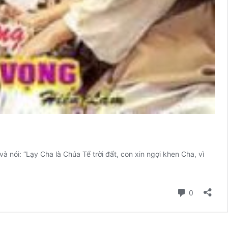
: “Lạy Cha là Chúa Tể trời đất, con xin ngợi khen Cha, vì
Bình luận
0