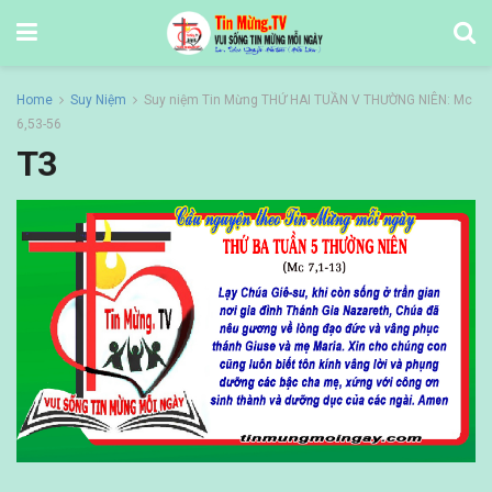
Home
Suy Niệm
Suy niệm Tin Mừng THỨ HAI TUẦN V THƯỜNG NIÊN: Mc
6,53-56
T3