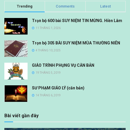
Trending
Comments
Latest
Trọn bộ 600 bài SUY NIỆM TIN MỪNG. Hiền Lâm
11 THÁNG 1, 2026
Trọn bộ 305 BÀI SUY NIỆM MÙA THƯỜNG NIÊN
4 THÁNG 10, 2025
GIÁO TRÌNH PHỤNG VỤ CĂN BẢN
19 THÁNG 5, 2019
SƯ PHẠM GIÁO LÝ (căn bản)
14 THÁNG 6, 2019
Bài viết gần đây