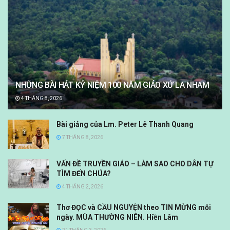
NHỮNG BÀI HÁT KỶ NIỆM 100 NĂM GIÁO XỨ LA NHAM
4 THÁNG 8, 2026
Bài giảng của Lm. Peter Lê Thanh Quang
7 THÁNG 8, 2026
VẤN ĐỀ TRUYỀN GIÁO – LÀM SAO CHO DÂN TỰ
TÌM ĐẾN CHÚA?
4 THÁNG 2, 2026
Thơ ĐỌC và CẦU NGUYỆN theo TIN MỪNG mỗi
ngày. MÙA THƯỜNG NIÊN. Hiền Lâm