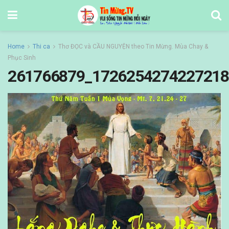
Home
Thi ca
Thơ ĐỌC và CẦU NGUYỆN theo Tin Mừng. Mùa Chay &
Phục Sinh
261766879_1726254274227218