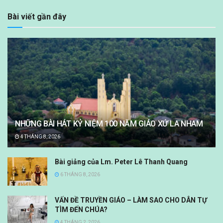
Bài viết gần đây
NHỮNG BÀI HÁT KỶ NIỆM 100 NĂM GIÁO XỨ LA NHAM
4 THÁNG 8, 2026
Bài giảng của Lm. Peter Lê Thanh Quang
6 THÁNG 8, 2026
VẤN ĐỀ TRUYỀN GIÁO – LÀM SAO CHO DÂN TỰ
TÌM ĐẾN CHÚA?
4 THÁNG 2, 2026