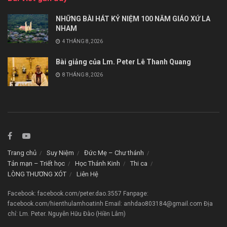
NHỮNG BÀI HÁT KỶ NIỆM 100 NĂM GIÁO XỨ LA
NHAM
4 THÁNG 8, 2026
Bài giảng của Lm. Peter Lê Thanh Quang
8 THÁNG 8, 2026
Trang chủ
Suy Niệm
Đức Mẹ – Chư thánh
Tản mạn – Triết học
Học Thánh Kinh
Thi ca
LÒNG THƯƠNG XÓT
Liên Hệ
Facebook: facebook.com/peter.dao.3557 Fanpage:
facebook.com/hienthulamhoatinh Email: anhdao803184@gmail.com Địa
chỉ: Lm. Peter. Nguyễn Hữu Đào (Hiền Lâm)