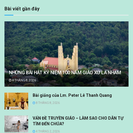
Bài viết gần đây
NHỮNG BÀI HÁT KỶ NIỆM 100 NĂM GIÁO XỨ LA NHAM
4 THÁNG 8, 2026
Bài giảng của Lm. Peter Lê Thanh Quang
8 THÁNG 8, 2026
VẤN ĐỀ TRUYỀN GIÁO – LÀM SAO CHO DÂN TỰ
TÌM ĐẾN CHÚA?
4 THÁNG 2, 2026