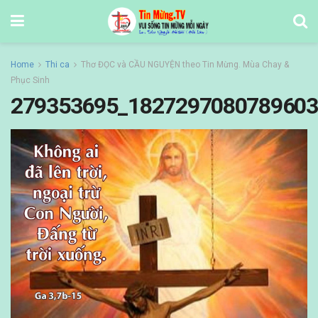
Home
Thi ca
Thơ ĐỌC và CẦU NGUYỆN theo Tin Mừng. Mùa Chay &
Phục Sinh
279353695_1827297080789603