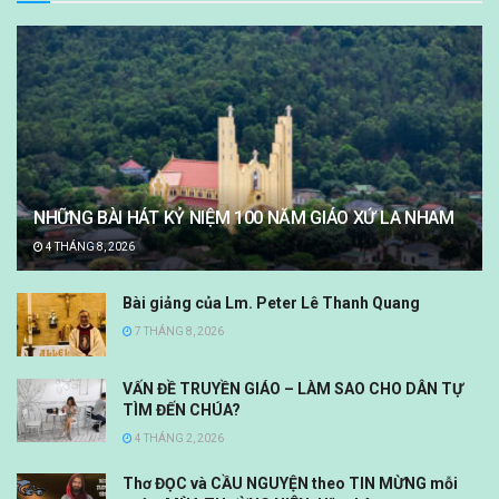
NHỮNG BÀI HÁT KỶ NIỆM 100 NĂM GIÁO XỨ LA NHAM
4 THÁNG 8, 2026
Bài giảng của Lm. Peter Lê Thanh Quang
7 THÁNG 8, 2026
VẤN ĐỀ TRUYỀN GIÁO – LÀM SAO CHO DÂN TỰ
TÌM ĐẾN CHÚA?
4 THÁNG 2, 2026
Thơ ĐỌC và CẦU NGUYỆN theo TIN MỪNG mỗi