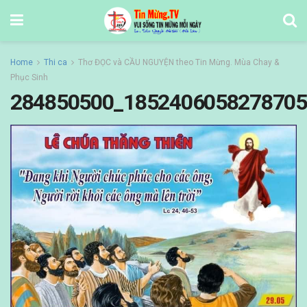
Home
Thi ca
Thơ ĐỌC và CẦU NGUYỆN theo Tin Mừng. Mùa Chay &
Phục Sinh
284850500_1852406058278705