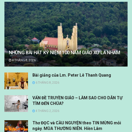
NHỮNG BÀI HÁT KỶ NIỆM 100 NĂM GIÁO XỨ LA NHAM
4 THÁNG 8, 2026
Bài giảng của Lm. Peter Lê Thanh Quang
6 THÁNG 8, 2026
VẤN ĐỀ TRUYỀN GIÁO – LÀM SAO CHO DÂN TỰ
TÌM ĐẾN CHÚA?
4 THÁNG 2, 2026
Thơ ĐỌC và CẦU NGUYỆN theo TIN MỪNG mỗi
ngày. MÙA THƯỜNG NIÊN. Hiền Lâm