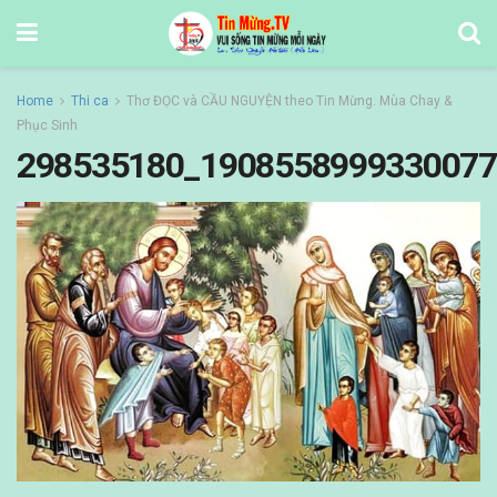
Home
Thi ca
Thơ ĐỌC và CẦU NGUYỆN theo Tin Mừng. Mùa Chay &
Phục Sinh
298535180_1908558999330077