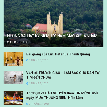
NHỮNG BÀI HÁT KỶ NIỆM 100 NĂM GIÁO XỨ LA NHAM
4 THÁNG 8, 2026
Bài giảng của Lm. Peter Lê Thanh Quang
8 THÁNG 8, 2026
VẤN ĐỀ TRUYỀN GIÁO – LÀM SAO CHO DÂN TỰ
TÌM ĐẾN CHÚA?
4 THÁNG 2, 2026
Thơ ĐỌC và CẦU NGUYỆN theo TIN MỪNG mỗi
ngày. MÙA THƯỜNG NIÊN. Hiền Lâm
21 THÁNG 3, 2026