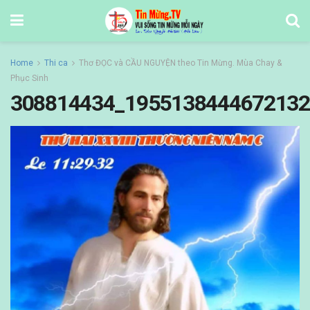
Home
Thi ca
Thơ ĐỌC và CẦU NGUYỆN theo Tin Mừng. Mùa Chay &
Phục Sinh
308814434_1955138444672132