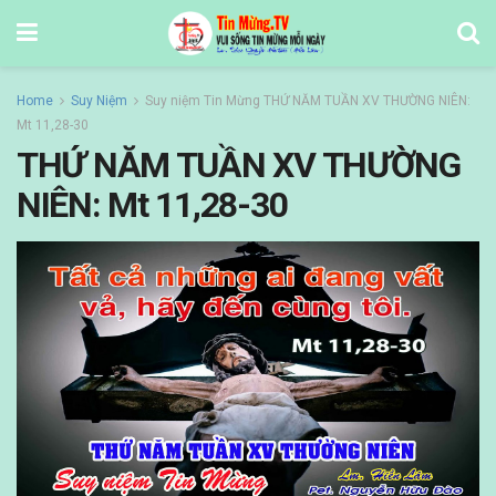
Home
Suy Niệm
Suy niệm Tin Mừng THỨ NĂM TUẦN XV THƯỜNG NIÊN:
Mt 11,28-30
THỨ NĂM TUẦN XV THƯỜNG
NIÊN: Mt 11,28-30