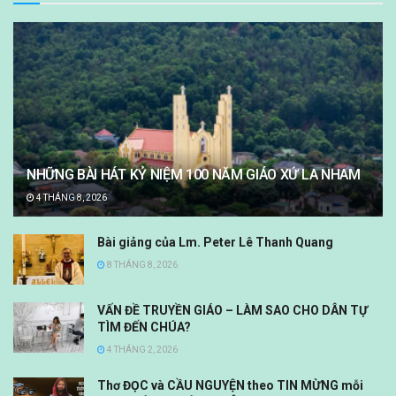
NHỮNG BÀI HÁT KỶ NIỆM 100 NĂM GIÁO XỨ LA NHAM
4 THÁNG 8, 2026
Bài giảng của Lm. Peter Lê Thanh Quang
8 THÁNG 8, 2026
VẤN ĐỀ TRUYỀN GIÁO – LÀM SAO CHO DÂN TỰ
TÌM ĐẾN CHÚA?
4 THÁNG 2, 2026
Thơ ĐỌC và CẦU NGUYỆN theo TIN MỪNG mỗi