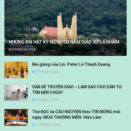
NHỮNG BÀI HÁT KỶ NIỆM 100 NĂM GIÁO XỨ LA NHAM
4 THÁNG 8, 2026
Bài giảng của Lm. Peter Lê Thanh Quang
9 THÁNG 8, 2026
VẤN ĐỀ TRUYỀN GIÁO – LÀM SAO CHO DÂN TỰ
TÌM ĐẾN CHÚA?
4 THÁNG 2, 2026
Thơ ĐỌC và CẦU NGUYỆN theo TIN MỪNG mỗi
ngày. MÙA THƯỜNG NIÊN. Hiền Lâm
21 THÁNG 3, 2026