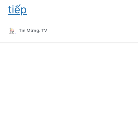
THỨ
tiếp
SÁU
TUẦN
XXVI
Tin Mừng. TV
THƯỜNG
NIÊN:
Lc
10,13-
16