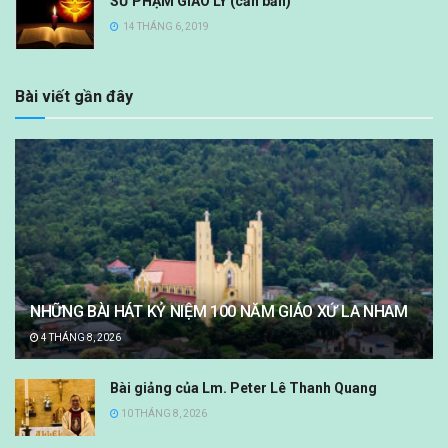
SƯ PHẠM GIÁO LÝ (căn bản)
14 THÁNG 6, 2019
Bài viết gần đây
NHỮNG BÀI HÁT KỶ NIỆM 100 NĂM GIÁO XỨ LA NHAM
4 THÁNG 8, 2026
Bài giảng của Lm. Peter Lê Thanh Quang
10 THÁNG 8, 2026