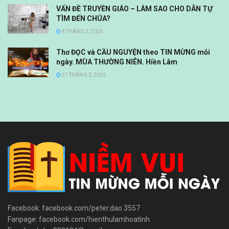
VẤN ĐỀ TRUYỀN GIÁO – LÀM SAO CHO DÂN TỰ
TÌM ĐẾN CHÚA?
4 THÁNG 2, 2026
Thơ ĐỌC và CẦU NGUYỆN theo TIN MỪNG mỗi
ngày. MÙA THƯỜNG NIÊN. Hiền Lâm
21 THÁNG 3, 2026
Facebook: facebook.com/peter.dao.3557
Fanpage: facebook.com/hienthulamhoatinh