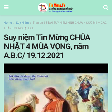
Home
Suy Niệm
Trọn bộ 63 BÀI SUY NIỆM KÍNH CHÚA – ĐỨC MẸ – CÁC
THÁNH và NGOẠI LỊCH
Suy niệm Tin Mừng CHÚA
NHẬT 4 MÙA VỌNG, năm
A.B.C/ 19.12.2021