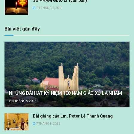
SƯ PHẠM GIÁO LÝ (căn bản)
14 THÁNG 6, 2019
Bài viết gần đây
NHỮNG BÀI HÁT KỶ NIỆM 100 NĂM GIÁO XỨ LA NHAM
4 THÁNG 8, 2026
Bài giảng của Lm. Peter Lê Thanh Quang
7 THÁNG 8, 2026