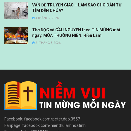
VẤN ĐỀ TRUYỀN GIÁO – LÀM SAO CHO DÂN TỰ
TÌM ĐẾN CHÚA?
4 THÁNG 2, 2026
Thơ ĐỌC và CẦU NGUYỆN theo TIN MỪNG mỗi
ngày. MÙA THƯỜNG NIÊN. Hiền Lâm
21 THÁNG 3, 2026
Facebook: facebook.com/peter.dao.3557
Fanpage: facebook.com/hienthulamhoatinh