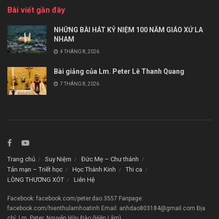
Bài viết gần đây
NHỮNG BÀI HÁT KỶ NIỆM 100 NĂM GIÁO XỨ LA
NHAM
4 THÁNG 8, 2026
Bài giảng của Lm. Peter Lê Thanh Quang
7 THÁNG 8, 2026
Trang chủ
Suy Niệm
Đức Mẹ – Chư thánh
Tản mạn – Triết học
Học Thánh Kinh
Thi ca
LÒNG THƯƠNG XÓT
Liên Hệ
Facebook: facebook.com/peter.dao.3557 Fanpage:
facebook.com/hienthulamhoatinh Email: anhdao803184@gmail.com Địa
chỉ: Lm. Peter. Nguyễn Hữu Đào (Hiền Lâm)