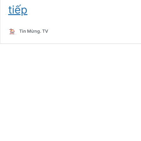
THỨ
tiếp
SÁU
TUẦN
XXIII
Tin Mừng. TV
THƯỜNG
NIÊN:
Lc
6,39-
42