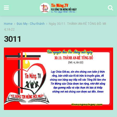
Home
Đức Mẹ - Chư thánh
Ngày 30/11. THÁNH AN-RÊ TÔNG ĐỒ: Mt
4,18-22
3011