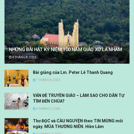
NHỮNG BÀI HÁT KỶ NIỆM 100 NĂM GIÁO XỨ LA NHAM
4 THÁNG 8, 2026
Bài giảng của Lm. Peter Lê Thanh Quang
7 THÁNG 8, 2026
VẤN ĐỀ TRUYỀN GIÁO – LÀM SAO CHO DÂN TỰ
TÌM ĐẾN CHÚA?
4 THÁNG 2, 2026
Thơ ĐỌC và CẦU NGUYỆN theo TIN MỪNG mỗi
ngày. MÙA THƯỜNG NIÊN. Hiền Lâm