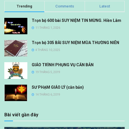
Trending
Comments
Latest
Trọn bộ 600 bài SUY NIỆM TIN MỪNG. Hiền Lâm
11 THÁNG 1, 2026
Trọn bộ 305 BÀI SUY NIỆM MÙA THƯỜNG NIÊN
4 THÁNG 10, 2025
GIÁO TRÌNH PHỤNG VỤ CĂN BẢN
19 THÁNG 5, 2019
SƯ PHẠM GIÁO LÝ (căn bản)
14 THÁNG 6, 2019
Bài viết gần đây