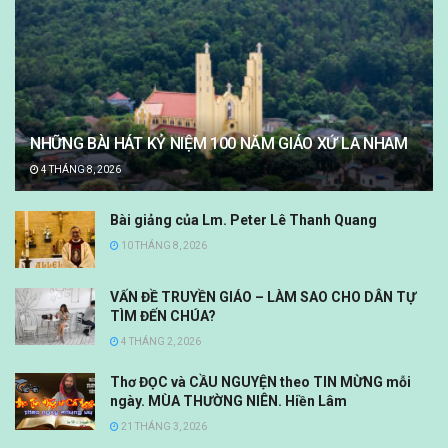
NHỮNG BÀI HÁT KỶ NIỆM 100 NĂM GIÁO XỨ LA NHAM
4 THÁNG 8, 2026
Bài giảng của Lm. Peter Lê Thanh Quang
10 THÁNG 8, 2026
VẤN ĐỀ TRUYỀN GIÁO – LÀM SAO CHO DÂN TỰ
TÌM ĐẾN CHÚA?
4 THÁNG 2, 2026
Thơ ĐỌC và CẦU NGUYỆN theo TIN MỪNG mỗi
ngày. MÙA THƯỜNG NIÊN. Hiền Lâm
21 THÁNG 3, 2026