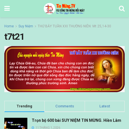
Home
Suy Niệm
THỨ BẢY TUẦN XXI THƯỜNG NIÊN: Mt 25,14-30
t7t21
Trending
Comments
Latest
Trọn bộ 600 bài SUY NIỆM TIN MỪNG. Hiền Lâm
11 THÁNG 1, 2026