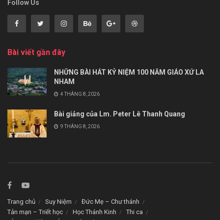
Follow Us
Bài viết gần đây
NHỮNG BÀI HÁT KỶ NIỆM 100 NĂM GIÁO XỨ LA
NHAM
4 THÁNG 8, 2026
Bài giảng của Lm. Peter Lê Thanh Quang
9 THÁNG 8, 2026
Trang chủ
Suy Niệm
Đức Mẹ – Chư thánh
Tản mạn – Triết học
Học Thánh Kinh
Thi ca