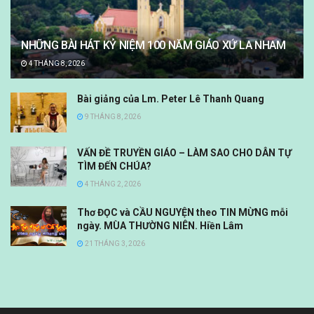
NHỮNG BÀI HÁT KỶ NIỆM 100 NĂM GIÁO XỨ LA NHAM
4 THÁNG 8, 2026
Bài giảng của Lm. Peter Lê Thanh Quang
9 THÁNG 8, 2026
VẤN ĐỀ TRUYỀN GIÁO – LÀM SAO CHO DÂN TỰ
TÌM ĐẾN CHÚA?
4 THÁNG 2, 2026
Thơ ĐỌC và CẦU NGUYỆN theo TIN MỪNG mỗi
ngày. MÙA THƯỜNG NIÊN. Hiền Lâm
21 THÁNG 3, 2026