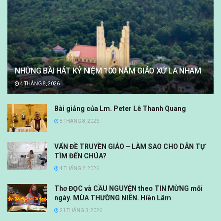
NHỮNG BÀI HÁT KỶ NIỆM 100 NĂM GIÁO XỨ LA NHAM
4 THÁNG 8, 2026
Bài giảng của Lm. Peter Lê Thanh Quang
8 THÁNG 8, 2026
VẤN ĐỀ TRUYỀN GIÁO – LÀM SAO CHO DÂN TỰ
TÌM ĐẾN CHÚA?
4 THÁNG 2, 2026
Thơ ĐỌC và CẦU NGUYỆN theo TIN MỪNG mỗi
ngày. MÙA THƯỜNG NIÊN. Hiền Lâm
21 THÁNG 3, 2026