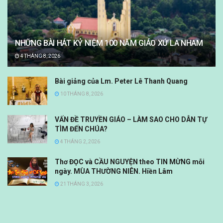
NHỮNG BÀI HÁT KỶ NIỆM 100 NĂM GIÁO XỨ LA NHAM
4 THÁNG 8, 2026
Bài giảng của Lm. Peter Lê Thanh Quang
10 THÁNG 8, 2026
VẤN ĐỀ TRUYỀN GIÁO – LÀM SAO CHO DÂN TỰ
TÌM ĐẾN CHÚA?
4 THÁNG 2, 2026
Thơ ĐỌC và CẦU NGUYỆN theo TIN MỪNG mỗi
ngày. MÙA THƯỜNG NIÊN. Hiền Lâm
21 THÁNG 3, 2026