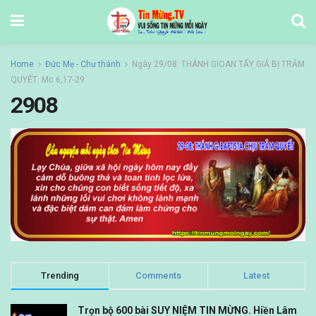
Home
Đức Mẹ - Chư thánh
Ngày 29/08: THÁNH GIOAN TẨY GIẢ BỊ TRẢM
QUYẾT: Mc 6,17-29
2908
Trending
Comments
Latest
Trọn bộ 600 bài SUY NIỆM TIN MỪNG. Hiền Lâm