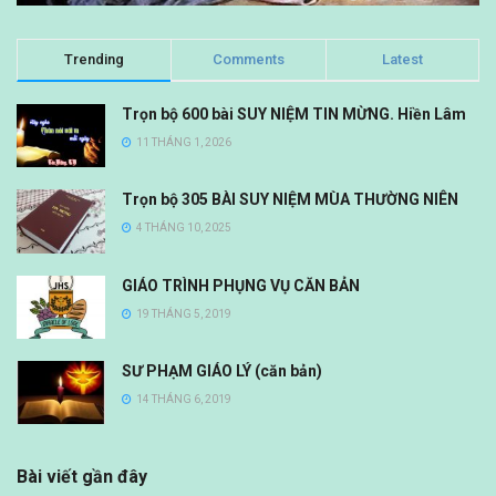
Trending
Comments
Latest
Trọn bộ 600 bài SUY NIỆM TIN MỪNG. Hiền Lâm
11 THÁNG 1, 2026
Trọn bộ 305 BÀI SUY NIỆM MÙA THƯỜNG NIÊN
4 THÁNG 10, 2025
GIÁO TRÌNH PHỤNG VỤ CĂN BẢN
19 THÁNG 5, 2019
SƯ PHẠM GIÁO LÝ (căn bản)
14 THÁNG 6, 2019
Bài viết gần đây