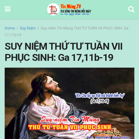
Home
Suy Niệm
Suy niệm Tin Mừng THỨ TƯ TUẦN VII PHỤC SINH: Ga
17,11b-19
SUY NIỆM THỨ TƯ TUẦN VII
PHỤC SINH: Ga 17,11b-19