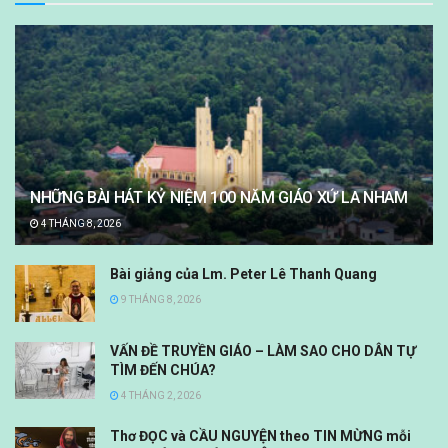
NHỮNG BÀI HÁT KỶ NIỆM 100 NĂM GIÁO XỨ LA NHAM
4 THÁNG 8, 2026
Bài giảng của Lm. Peter Lê Thanh Quang
9 THÁNG 8, 2026
VẤN ĐỀ TRUYỀN GIÁO – LÀM SAO CHO DÂN TỰ
TÌM ĐẾN CHÚA?
4 THÁNG 2, 2026
Thơ ĐỌC và CẦU NGUYỆN theo TIN MỪNG mỗi