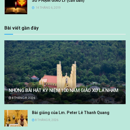
SƯ PHẠM GIÁO LÝ (căn bản)
14 THÁNG 6, 2019
Bài viết gần đây
NHỮNG BÀI HÁT KỶ NIỆM 100 NĂM GIÁO XỨ LA NHAM
4 THÁNG 8, 2026
Bài giảng của Lm. Peter Lê Thanh Quang
8 THÁNG 8, 2026