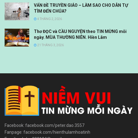
VẤN ĐỀ TRUYỀN GIÁO – LÀM SAO CHO DÂN TỰ
TÌM ĐẾN CHÚA?
4 THÁNG 2, 2026
Thơ ĐỌC và CẦU NGUYỆN theo TIN MỪNG mỗi
ngày. MÙA THƯỜNG NIÊN. Hiền Lâm
21 THÁNG 3, 2026
Facebook: facebook.com/peter.dao.3557
Fanpage: facebook.com/hienthulamhoatinh