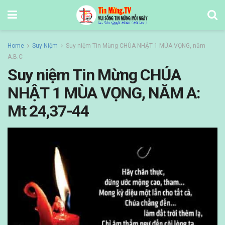
Home
Suy Niệm
Suy niệm Tin Mừng CHÚA NHẬT 1 MÙA VỌNG, năm
A.B.C
Suy niệm Tin Mừng CHÚA
NHẬT 1 MÙA VỌNG, NĂM A:
Mt 24,37-44