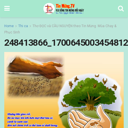
Home
Thi ca
Thơ ĐỌC và CẦU NGUYỆN theo Tin Mừng. Mùa Chay &
Phục Sinh
248413866_1700645003454812