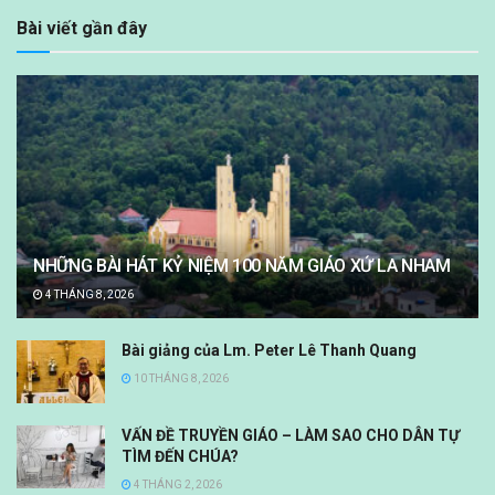
Bài viết gần đây
NHỮNG BÀI HÁT KỶ NIỆM 100 NĂM GIÁO XỨ LA NHAM
4 THÁNG 8, 2026
Bài giảng của Lm. Peter Lê Thanh Quang
10 THÁNG 8, 2026
VẤN ĐỀ TRUYỀN GIÁO – LÀM SAO CHO DÂN TỰ
TÌM ĐẾN CHÚA?
4 THÁNG 2, 2026