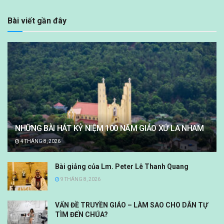
Bài viết gần đây
NHỮNG BÀI HÁT KỶ NIỆM 100 NĂM GIÁO XỨ LA NHAM
4 THÁNG 8, 2026
Bài giảng của Lm. Peter Lê Thanh Quang
9 THÁNG 8, 2026
VẤN ĐỀ TRUYỀN GIÁO – LÀM SAO CHO DÂN TỰ
TÌM ĐẾN CHÚA?