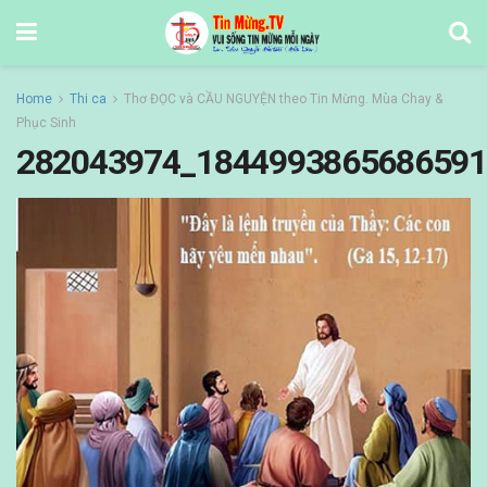
Home
Thi ca
Thơ ĐỌC và CẦU NGUYỆN theo Tin Mừng. Mùa Chay &
Phục Sinh
282043974_1844993865686591