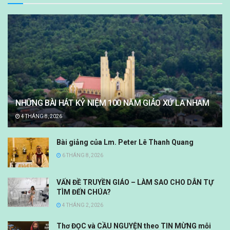
NHỮNG BÀI HÁT KỶ NIỆM 100 NĂM GIÁO XỨ LA NHAM
4 THÁNG 8, 2026
Bài giảng của Lm. Peter Lê Thanh Quang
6 THÁNG 8, 2026
VẤN ĐỀ TRUYỀN GIÁO – LÀM SAO CHO DÂN TỰ
TÌM ĐẾN CHÚA?
4 THÁNG 2, 2026
Thơ ĐỌC và CẦU NGUYỆN theo TIN MỪNG mỗi