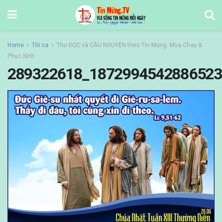
Home
Thi ca
Thơ ĐỌC và CẦU NGUYỆN theo Tin Mừng. Mùa Chay &
Phục Sinh
289322618_1872994542886523