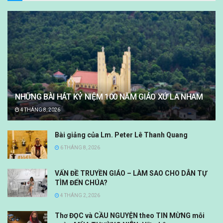
NHỮNG BÀI HÁT KỶ NIỆM 100 NĂM GIÁO XỨ LA NHAM
4 THÁNG 8, 2026
Bài giảng của Lm. Peter Lê Thanh Quang
6 THÁNG 8, 2026
VẤN ĐỀ TRUYỀN GIÁO – LÀM SAO CHO DÂN TỰ
TÌM ĐẾN CHÚA?
4 THÁNG 2, 2026
Thơ ĐỌC và CẦU NGUYỆN theo TIN MỪNG mỗi