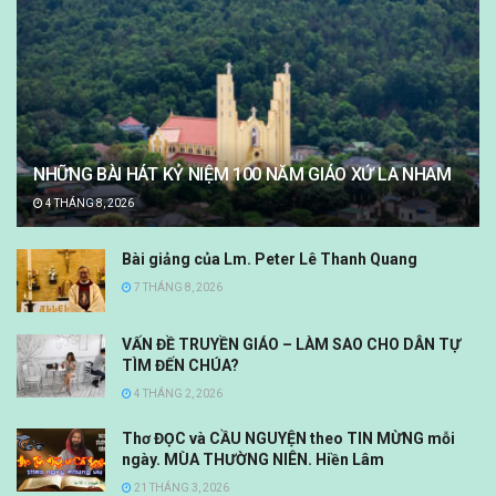
NHỮNG BÀI HÁT KỶ NIỆM 100 NĂM GIÁO XỨ LA NHAM
4 THÁNG 8, 2026
Bài giảng của Lm. Peter Lê Thanh Quang
7 THÁNG 8, 2026
VẤN ĐỀ TRUYỀN GIÁO – LÀM SAO CHO DÂN TỰ
TÌM ĐẾN CHÚA?
4 THÁNG 2, 2026
Thơ ĐỌC và CẦU NGUYỆN theo TIN MỪNG mỗi
ngày. MÙA THƯỜNG NIÊN. Hiền Lâm
21 THÁNG 3, 2026