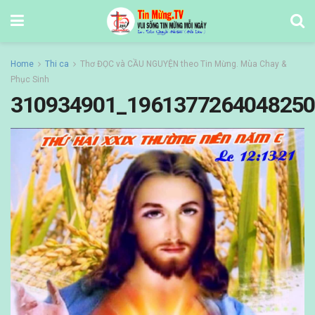
Home
Thi ca
Thơ ĐỌC và CẦU NGUYỆN theo Tin Mừng. Mùa Chay &
Phục Sinh
310934901_1961377264048250