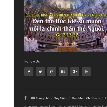
Follow Us
Trang chủ
Suy Niệm
Đức Mẹ – Chư thánh
T
Facebook: facebook.com/peter.dao.3557 Fanpage: facebook.c