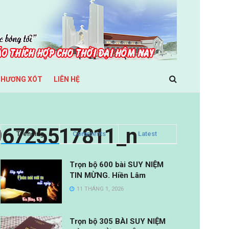
THƯƠNG XÓT
LIÊN HỆ
96725517811_n
Trending
Comments
Latest
Trọn bộ 600 bài SUY NIỆM
TIN MỪNG. Hiền Lâm
11 THÁNG 1, 2026
Trọn bộ 305 BÀI SUY NIỆM