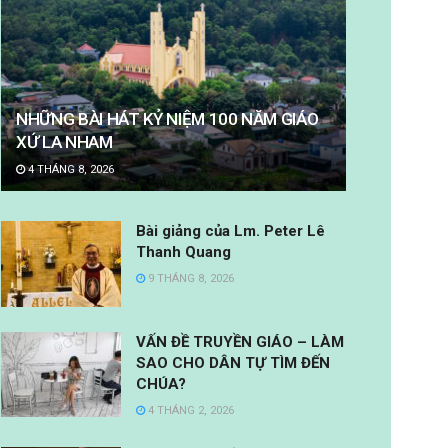
NHỮNG BÀI HÁT KỶ NIỆM 100 NĂM GIÁO
XỨ LA NHAM
4 THÁNG 8, 2026
Bài giảng của Lm. Peter Lê
Thanh Quang
9 THÁNG 8, 2026
VẤN ĐỀ TRUYỀN GIÁO – LÀM
SAO CHO DÂN TỰ TÌM ĐẾN
CHÚA?
4 THÁNG 2, 2026