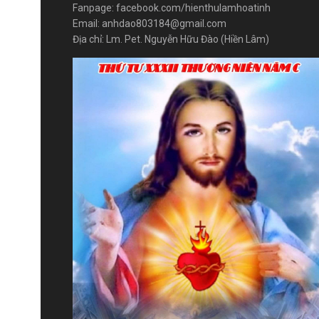
Fanpage: facebook.com/hienthulamhoatinh
Email: anhdao803184@gmail.com
Địa chỉ: Lm. Pet. Nguyễn Hữu Đào (Hiền Lâm)