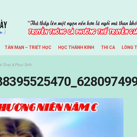
TẢN MẠN – TRIẾT HỌC
HỌC THÁNH KINH
THI CA
LÒNG 
 Chay & Phục Sinh
38395525470_62809749