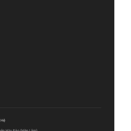
 Hệ
yễn Hữu Đào (Hiền Lâm)