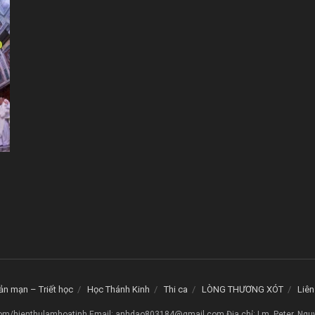
ản mạn – Triết học
Học Thánh Kinh
Thi ca
LÒNG THƯƠNG XÓT
Liên
om/hienthulamhoatinh Email: anhdao803184@gmail.com Địa chỉ: Lm. Peter. Ngu