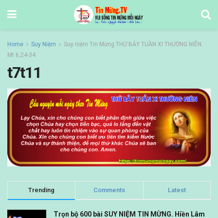
Home
Suy Niệm
Suy niệm Tin Mừng THỨ BẢY TUẦN XI THƯỜNG NIÊN:
Mt 6,24-34
t7t11
Trending
Comments
Latest
Trọn bộ 600 bài SUY NIỆM TIN MỪNG. Hiền Lâm