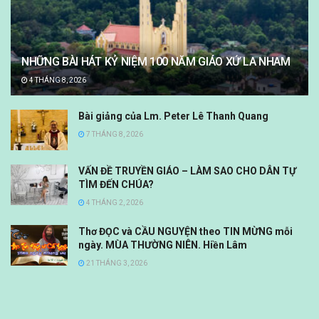
NHỮNG BÀI HÁT KỶ NIỆM 100 NĂM GIÁO XỨ LA NHAM
4 THÁNG 8, 2026
Bài giảng của Lm. Peter Lê Thanh Quang
7 THÁNG 8, 2026
VẤN ĐỀ TRUYỀN GIÁO – LÀM SAO CHO DÂN TỰ
TÌM ĐẾN CHÚA?
4 THÁNG 2, 2026
Thơ ĐỌC và CẦU NGUYỆN theo TIN MỪNG mỗi
ngày. MÙA THƯỜNG NIÊN. Hiền Lâm
21 THÁNG 3, 2026