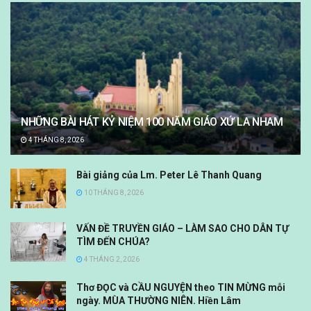
NHỮNG BÀI HÁT KỶ NIỆM 100 NĂM GIÁO XỨ LA NHAM
4 THÁNG 8, 2026
Bài giảng của Lm. Peter Lê Thanh Quang
10 THÁNG 8, 2026
VẤN ĐỀ TRUYỀN GIÁO – LÀM SAO CHO DÂN TỰ
TÌM ĐẾN CHÚA?
4 THÁNG 2, 2026
Thơ ĐỌC và CẦU NGUYỆN theo TIN MỪNG mỗi
ngày. MÙA THƯỜNG NIÊN. Hiền Lâm