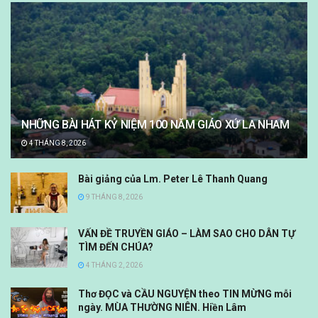
NHỮNG BÀI HÁT KỶ NIỆM 100 NĂM GIÁO XỨ LA NHAM
4 THÁNG 8, 2026
Bài giảng của Lm. Peter Lê Thanh Quang
9 THÁNG 8, 2026
VẤN ĐỀ TRUYỀN GIÁO – LÀM SAO CHO DÂN TỰ
TÌM ĐẾN CHÚA?
4 THÁNG 2, 2026
Thơ ĐỌC và CẦU NGUYỆN theo TIN MỪNG mỗi
ngày. MÙA THƯỜNG NIÊN. Hiền Lâm