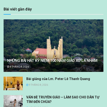
Bài viết gần đây
NHỮNG BÀI HÁT KỶ NIỆM 100 NĂM GIÁO XỨ LA NHAM
4 THÁNG 8, 2026
Bài giảng của Lm. Peter Lê Thanh Quang
9 THÁNG 8, 2026
VẤN ĐỀ TRUYỀN GIÁO – LÀM SAO CHO DÂN TỰ
TÌM ĐẾN CHÚA?