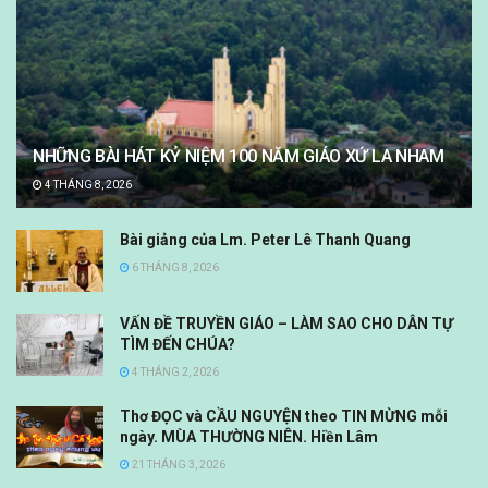
NHỮNG BÀI HÁT KỶ NIỆM 100 NĂM GIÁO XỨ LA NHAM
4 THÁNG 8, 2026
Bài giảng của Lm. Peter Lê Thanh Quang
6 THÁNG 8, 2026
VẤN ĐỀ TRUYỀN GIÁO – LÀM SAO CHO DÂN TỰ
TÌM ĐẾN CHÚA?
4 THÁNG 2, 2026
Thơ ĐỌC và CẦU NGUYỆN theo TIN MỪNG mỗi
ngày. MÙA THƯỜNG NIÊN. Hiền Lâm
21 THÁNG 3, 2026