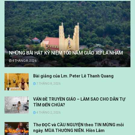
NHỮNG BÀI HÁT KỶ NIỆM 100 NĂM GIÁO XỨ LA NHAM
4 THÁNG 8, 2026
Bài giảng của Lm. Peter Lê Thanh Quang
7 THÁNG 8, 2026
VẤN ĐỀ TRUYỀN GIÁO – LÀM SAO CHO DÂN TỰ
TÌM ĐẾN CHÚA?
4 THÁNG 2, 2026
Thơ ĐỌC và CẦU NGUYỆN theo TIN MỪNG mỗi
ngày. MÙA THƯỜNG NIÊN. Hiền Lâm