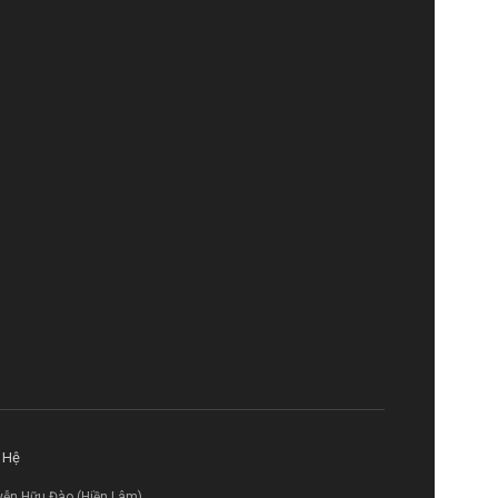
 Hệ
yễn Hữu Đào (Hiền Lâm)