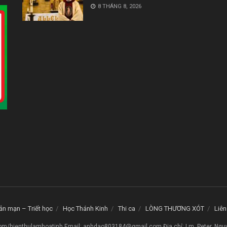
8 THÁNG 8, 2026
ản mạn – Triết học
Học Thánh Kinh
Thi ca
LÒNG THƯƠNG XÓT
Liên
om/hienthulamhoatinh Email: anhdao803184@gmail.com Địa chỉ: Lm. Peter. Ngu