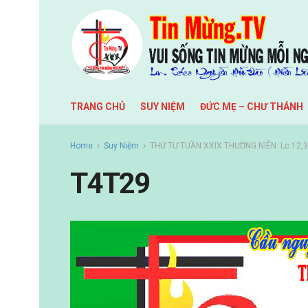
TRANG CHỦ
SUY NIỆM
ĐỨC MẸ – CHƯ THÁNH
Home
Suy Niệm
THỨ TƯ TUẦN XXIX THƯỜNG NIÊN: Lc 12,3
T4T29