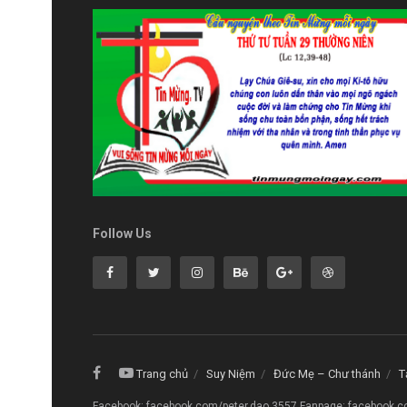
Follow Us
Trang chủ
Suy Niệm
Đức Mẹ – Chư thánh
T
Facebook: facebook.com/peter.dao.3557 Fanpage: facebook.c