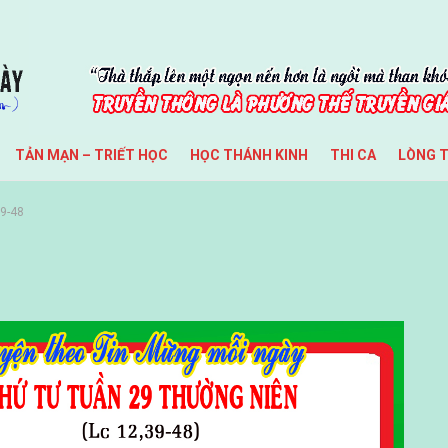
TẢN MẠN – TRIẾT HỌC
HỌC THÁNH KINH
THI CA
LÒNG 
9-48