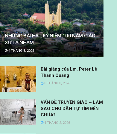
NHỮNG BÀI HÁT KỶ NIỆM 100 NĂM GIÁO
XỨ LA NHAM
4 THÁNG 8, 2026
Bài giảng của Lm. Peter Lê
Thanh Quang
8 THÁNG 8, 2026
VẤN ĐỀ TRUYỀN GIÁO – LÀM
SAO CHO DÂN TỰ TÌM ĐẾN
CHÚA?
4 THÁNG 2, 2026