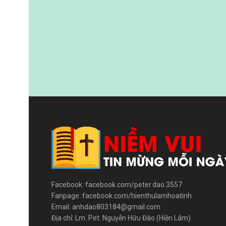
Facebook: facebook.com/peter.dao.3557
Fanpage: facebook.com/hienthulamhoatinh
Email: anhdao803184@gmail.com
Địa chỉ: Lm. Pet. Nguyễn Hữu Đào (Hiền Lâm)