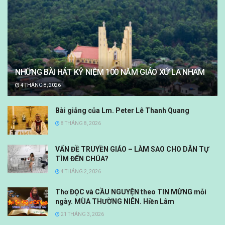
NHỮNG BÀI HÁT KỶ NIỆM 100 NĂM GIÁO XỨ LA NHAM
4 THÁNG 8, 2026
Bài giảng của Lm. Peter Lê Thanh Quang
8 THÁNG 8, 2026
VẤN ĐỀ TRUYỀN GIÁO – LÀM SAO CHO DÂN TỰ
TÌM ĐẾN CHÚA?
4 THÁNG 2, 2026
Thơ ĐỌC và CẦU NGUYỆN theo TIN MỪNG mỗi
ngày. MÙA THƯỜNG NIÊN. Hiền Lâm
21 THÁNG 3, 2026