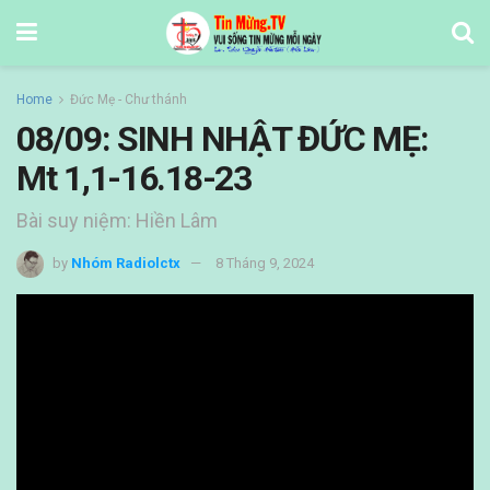
Home
Đức Mẹ - Chư thánh
08/09: SINH NHẬT ĐỨC MẸ:
Mt 1,1-16.18-23
Bài suy niệm: Hiền Lâm
by
Nhóm Radiolctx
8 Tháng 9, 2024