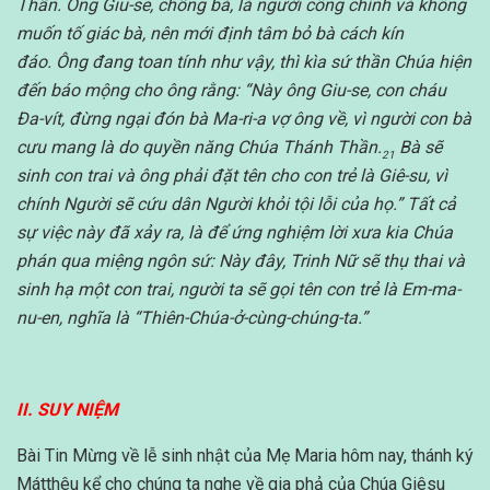
Thần. Ông Giu-se, chồng bà, là người công chính và không
muốn tố giác bà, nên mới định tâm bỏ bà cách kín
đáo. Ông đang toan tính như vậy, thì kìa sứ thần Chúa hiện
đến báo mộng cho ông rằng: “Này ông Giu-se, con cháu
Đa-vít, đừng ngại đón bà Ma-ri-a vợ ông về, vì người con bà
cưu mang là do quyền năng Chúa Thánh Thần.
Bà sẽ
21
sinh con trai và ông phải đặt tên cho con trẻ là Giê-su, vì
chính Người sẽ cứu dân Người khỏi tội lỗi của họ.” Tất cả
sự việc này đã xảy ra, là để ứng nghiệm lời xưa kia Chúa
phán qua miệng ngôn sứ: Này đây, Trinh Nữ sẽ thụ thai và
sinh hạ một con trai, người ta sẽ gọi tên con trẻ là Em-ma-
nu-en, nghĩa là “Thiên-Chúa-ở-cùng-chúng-ta.”
II. SUY NIỆM
Bài Tin Mừng về lễ sinh nhật của Mẹ Maria hôm nay, thánh ký
Mátthêu kể cho chúng ta nghe về gia phả của Chúa Giêsu