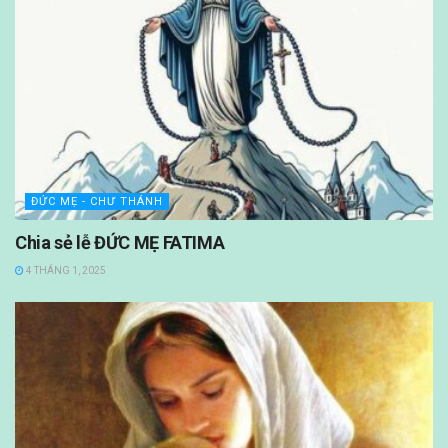
ĐỨC MẸ - CHƯ THÁNH
Chia sẻ lễ ĐỨC MẸ FATIMA
4 THÁNG 1, 2025