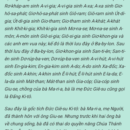
Rơ-kháp-am sinh A-vi-gia; A-vi-gia sinh A-xa; A-xa sinh Giơ-
hô-sa-phát; Giơ-hô-sa-phát sinh Giô-ram; Giô-ram sinh Út-di-
gia; Út-di-gia sinh Gio-tham; Gio-tham sinh A-khát; A-khát
sinh Khít-ki-gia; Khít-ki-gia sinh Mơ-na-se; Mơ-na-se sinh A-
môn; A-môn sinh Giô-si-gia; Giô-si-gia sinh Giơ-khon-gia và
các anh em vua này; kế đó là thời lưu đày ở Ba-by-lon. Sau
thời lưu đày ở Ba-by-lon, Giơ-khon-gia sinh San-ti-ên; San-ti-
ên sinh Dơ-rúp-ba-ven; Dơ-rúp-ba-ven sinh A-vi-hút; A-vi-hút
sinh En-gia-kim; En-gia-kim sinh A-do; A-do sinh Xa-đốc; Xa-
đốc sinh A-khin; A-khin sinh Ê-li-hút; Ê-li-hút sinh E-la-da; E-
la-da sinh Mát-than; Mát-than sinh Gia-cóp; Gia-cóp sinh
Giu-se, chồng của bà Ma-ri-a, bà là mẹ Đức Giê-su cũng gọi
là Đấng Ki-tô.
Sau đây là gốc tích Đức Giê-su Ki-tô: bà Ma-ri-a, mẹ Người,
đã thành hôn với ông Giu-se. Nhưng trước khi hai ông bà
về chung sống, bà đã có thai do quyền năng Chúa Thánh