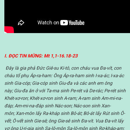
I. ĐỌC TIN MỪNG: Mt 1,1-16.18-23
Đây là gia phả Đức Giê-su Ki-tô, con cháu vua Đa-vít, con
cháu tổ phụ Áp-ra-ham: Ông Áp-ra-ham sinh I-xa-ác; I-xa-ác
sinh Gia-cóp; Gia-cóp sinh Giu-đa và các anh em ông
này; Giu-đa ăn ở với Ta-ma sinh Pe-rét và De-rác; Pe-rét sinh
Khét-xơ-ron; Khét-xơ-ron sinh A-ram; A-ram sinh Am-mi-na-
đáp; Am-mi-na-đáp sinh Nác-son; Nác-son sinh Xan-
môn; Xan-môn lấy Ra-kháp sinh Bô-át; Bô-át lấy Rút sinh Ô-
vết; Ô-vết sinh Gie-sê; ông Gie-sê sinh Đa-vít. Vua Đa-vít lấy
vợ ông U-ri-gia sinh Sa-lô-môn Sa-lô-môn sinh Rơ-kháp-am;