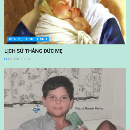
ĐỨC MẸ - CHƯ THÁNH
LỊCH SỬ THÁNG ĐỨC MẸ
4 THÁNG 5, 2022