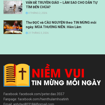
VẤN ĐỀ TRUYỀN GIÁO – LÀM SAO CHO DÂN TỰ
TÌM ĐẾN CHÚA?
4 THÁNG 2, 2026
Thơ ĐỌC và CẦU NGUYỆN theo TIN MỪNG mỗi
ngày. MÙA THƯỜNG NIÊN. Hiền Lâm
21 THÁNG 3, 2026
Facebook: facebook.com/peter.dao.3557
Fanpage: facebook.com/hienthulamhoatinh
Email: anhdao803184@gmail.com