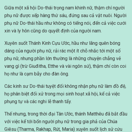
Giữa một xã hội Do-thái trọng nam khinh nữ, thậm chí người
phụ nữ được xếp hàng thứ sáu, đứng sau cả vật nuôi. Người
phụ nữ Do-thái hầu như không có tiếng nói, đến cả việc cưới
xin và ly hôn cũng do quyết định của người nam.
Xuyên suốt Thánh Kinh Cựu Ước, hầu như lãng quên bóng
dáng của người phụ nữ, rải rác một ít chỗ nhắc tới một số
phụ nữ, nhưng phần lớn thường là những chuyện chẳng vẻ
vang gì (trừ Giuđitha, Etthe và vài ngôn sứ), thậm chí còn coi
họ như là cạm bẫy cho đàn ông.
Các kinh sư Do-thái tuyệt đối không nhận phụ nữ làm đồ đệ,
họ phân biệt đối xử trong mọi sinh hoạt xã hội, kể cả việc
phụng tự và các nghi lễ thanh tẩy.
Thế nhưng, trong thời đại Tân Ước, thánh Matthêu đã bắt đầu
với việc kể tới bốn người phụ nữ trong gia phả của Chúa
Giêsu (Tharma, Rakhap, Rút, Maria) xuyên suốt lịch sử cứu