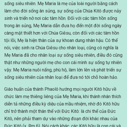
sống siêu nhiên. Mẹ Maria là mẹ của loài người bằng cách
làm cho đời sống ân sủng, sự sống của Chúa Kitô được nảy
sinh và triển nở nơi các tâm hồn. Đối với các tâm hồn sống
trong ân sủng, Mẹ Maria dẫn đưa họ đến một đời sống ngày
càng mật thiết hơn với Chúa Giêsu, còn đối với các tâm hồn
tội lỗi, Mẹ là hiện thân của sự khoan dung nhân hậu. Có thể
nói, việc sinh ra Chúa Giêsu cho nhân loại, cũng có nghĩa là
Mẹ Maria đã cho nhân loại sự sống siêu nhiên, điều đó cũng
thật như những người mẹ cho con cái mình sự sống tự nhiên
vậy. Mẹ Maria nuôi nấng, phù hộ, làm lớn lên và phát triển sự
sống siêu nhiên của nhân loại để đưa nó tới chỗ hoàn hảo.
Giáo huấn của thánh Phaolô hướng mọi người Kitô hữu về
chức làm mẹ thiêng liêng của Mẹ Maria, khi thánh nhân thích
diễn tả những điều kỳ diệu của mầu nhiệm, nhờ đó Kitô hữu
chỉ trở thành một thân thể với Đức Kitô: là chi thể của Đức
Kitô, nên phải tham dự vào những đoạn đời khác nhau của
Đức Kitô (x. Rm 6). Nói cách khác, các Kitô hữu là con cái và