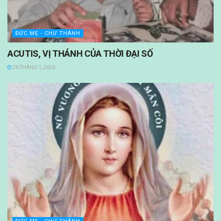
ĐỨC MẸ - CHƯ THÁNH
ACUTIS, VỊ THÁNH CỦA THỜI ĐẠI SỐ
26 THÁNG 1, 2026