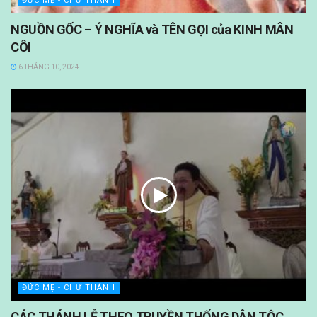
ĐỨC MẸ - CHƯ THÁNH
NGUỒN GỐC – Ý NGHĨA và TÊN GỌI của KINH MÂN
CÔI
6 THÁNG 10, 2024
ĐỨC MẸ - CHƯ THÁNH
CÁC THÁNH LỄ THEO TRUYỀN THỐNG DÂN TỘC