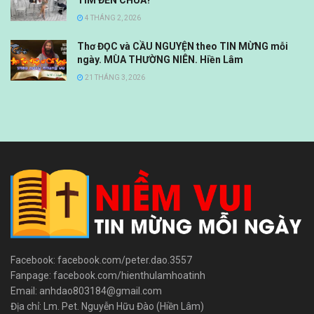
TÌM ĐẾN CHÚA?
4 THÁNG 2, 2026
Thơ ĐỌC và CẦU NGUYỆN theo TIN MỪNG mỗi
ngày. MÙA THƯỜNG NIÊN. Hiền Lâm
21 THÁNG 3, 2026
Facebook: facebook.com/peter.dao.3557
Fanpage: facebook.com/hienthulamhoatinh
Email: anhdao803184@gmail.com
Địa chỉ: Lm. Pet. Nguyễn Hữu Đào (Hiền Lâm)