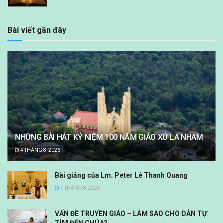
Bài viết gần đây
NHỮNG BÀI HÁT KỶ NIỆM 100 NĂM GIÁO XỨ LA NHAM
4 THÁNG 8, 2026
Bài giảng của Lm. Peter Lê Thanh Quang
7 THÁNG 8, 2026
VẤN ĐỀ TRUYỀN GIÁO – LÀM SAO CHO DÂN TỰ