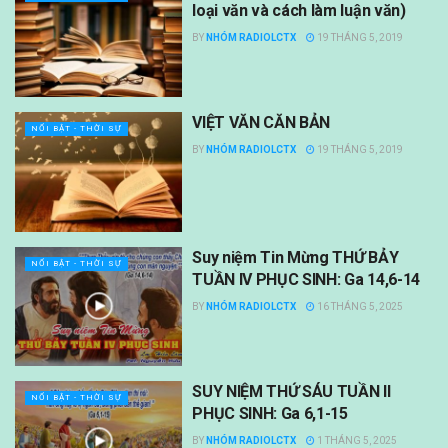
loại văn và cách làm luận văn)
BY
NHÓM RADIOLCTX
19 THÁNG 5, 2019
VIỆT VĂN CĂN BẢN
NỔI BẬT - THỜI SỰ
BY
NHÓM RADIOLCTX
19 THÁNG 5, 2019
Suy niệm Tin Mừng THỨ BẢY
NỔI BẬT - THỜI SỰ
TUẦN IV PHỤC SINH: Ga 14,6-14
BY
NHÓM RADIOLCTX
16 THÁNG 5, 2025
SUY NIỆM THỨ SÁU TUẦN II
NỔI BẬT - THỜI SỰ
PHỤC SINH: Ga 6,1-15
BY
NHÓM RADIOLCTX
1 THÁNG 5, 2025