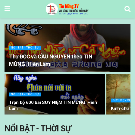
NỔI BẬT - THỜI SỰ
Thơ ĐỌC và CẦU NGUYỆN theo TIN
MỪNG. Hiền Lâm
NỔI BẬT - THỜI SỰ
ĐỨC MẸ - CHƯ
Trọn bộ 600 bài SUY NIỆM TIN MỪNG. Hiền
Lâm
Kính chư t
NỔI BẬT - THỜI SỰ