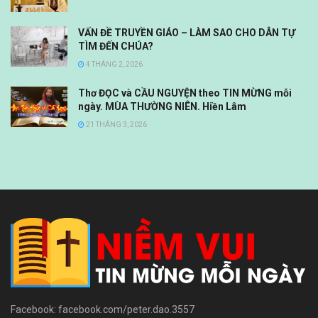
VẤN ĐỀ TRUYỀN GIÁO – LÀM SAO CHO DÂN TỰ
TÌM ĐẾN CHÚA?
4 THÁNG 2, 2026
Thơ ĐỌC và CẦU NGUYỆN theo TIN MỪNG mỗi
ngày. MÙA THƯỜNG NIÊN. Hiền Lâm
21 THÁNG 3, 2026
Facebook: facebook.com/peter.dao.3557