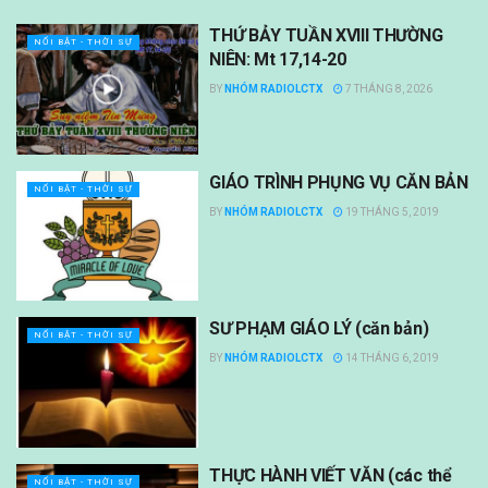
THỨ BẢY TUẦN XVIII THƯỜNG
NỔI BẬT - THỜI SỰ
NIÊN: Mt 17,14-20
BY
NHÓM RADIOLCTX
7 THÁNG 8, 2026
GIÁO TRÌNH PHỤNG VỤ CĂN BẢN
NỔI BẬT - THỜI SỰ
BY
NHÓM RADIOLCTX
19 THÁNG 5, 2019
SƯ PHẠM GIÁO LÝ (căn bản)
NỔI BẬT - THỜI SỰ
BY
NHÓM RADIOLCTX
14 THÁNG 6, 2019
THỰC HÀNH VIẾT VĂN (các thể
NỔI BẬT - THỜI SỰ