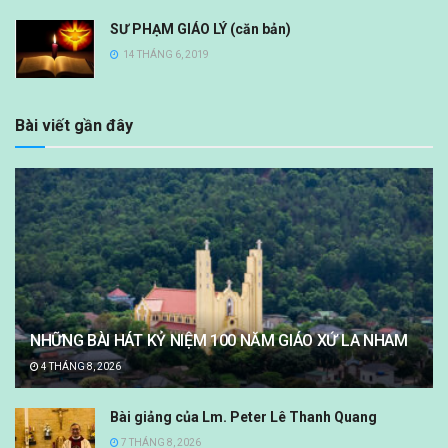
SƯ PHẠM GIÁO LÝ (căn bản)
14 THÁNG 6, 2019
Bài viết gần đây
NHỮNG BÀI HÁT KỶ NIỆM 100 NĂM GIÁO XỨ LA NHAM
4 THÁNG 8, 2026
Bài giảng của Lm. Peter Lê Thanh Quang
7 THÁNG 8, 2026