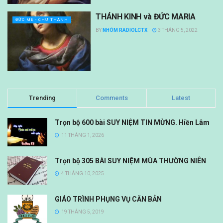
THÁNH KINH và ĐỨC MARIA
ĐỨC MẸ - CHƯ THÁNH
BY
NHÓM RADIOLCTX
3 THÁNG 5, 2022
Trending
Comments
Latest
Trọn bộ 600 bài SUY NIỆM TIN MỪNG. Hiền Lâm
11 THÁNG 1, 2026
Trọn bộ 305 BÀI SUY NIỆM MÙA THƯỜNG NIÊN
4 THÁNG 10, 2025
GIÁO TRÌNH PHỤNG VỤ CĂN BẢN
19 THÁNG 5, 2019