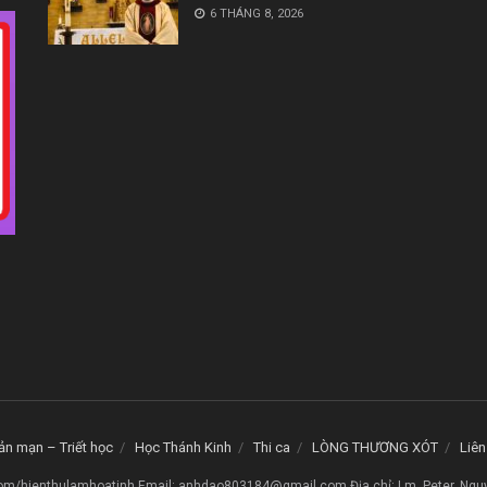
6 THÁNG 8, 2026
ản mạn – Triết học
Học Thánh Kinh
Thi ca
LÒNG THƯƠNG XÓT
Liên
om/hienthulamhoatinh Email: anhdao803184@gmail.com Địa chỉ: Lm. Peter. Ngu