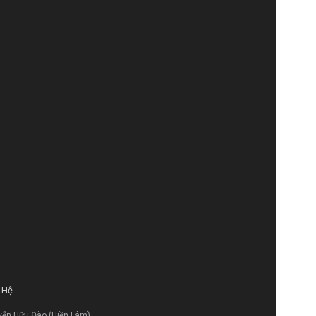
 Hệ
yễn Hữu Đào (Hiền Lâm)