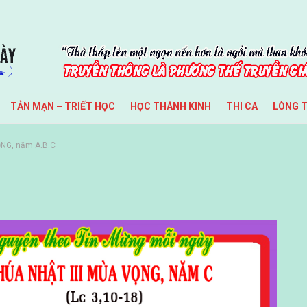
TẢN MẠN – TRIẾT HỌC
HỌC THÁNH KINH
THI CA
LÒNG 
NG, năm A.B.C