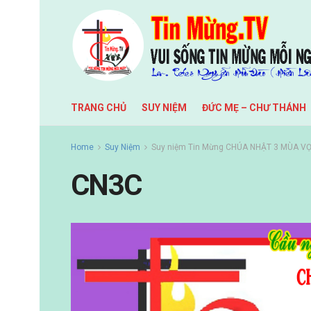
TRANG CHỦ
SUY NIỆM
ĐỨC MẸ – CHƯ THÁNH
Home
Suy Niệm
Suy niệm Tin Mừng CHÚA NHẬT 3 MÙA VỌ
CN3C