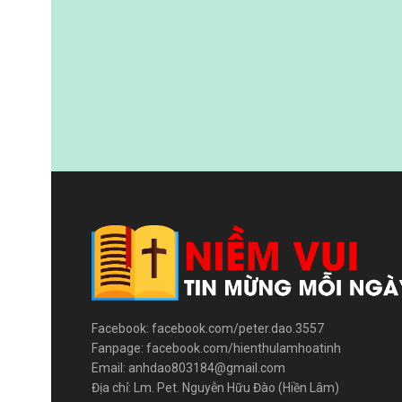
Facebook: facebook.com/peter.dao.3557
Fanpage: facebook.com/hienthulamhoatinh
Email: anhdao803184@gmail.com
Địa chỉ: Lm. Pet. Nguyễn Hữu Đào (Hiền Lâm)