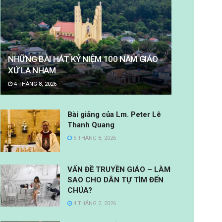
NHỮNG BÀI HÁT KỶ NIỆM 100 NĂM GIÁO
XỨ LA NHAM
4 THÁNG 8, 2026
Bài giảng của Lm. Peter Lê
Thanh Quang
6 THÁNG 8, 2026
VẤN ĐỀ TRUYỀN GIÁO – LÀM
SAO CHO DÂN TỰ TÌM ĐẾN
CHÚA?
4 THÁNG 2, 2026