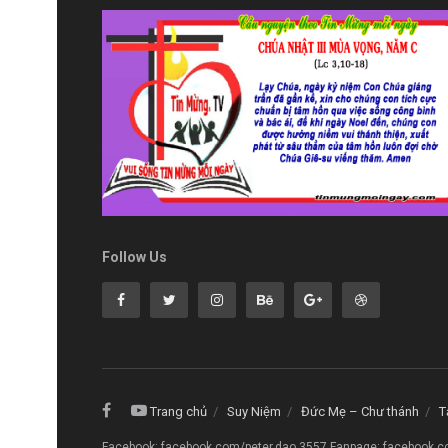
Follow Us
Trang chủ
Suy Niệm
Đức Mẹ – Chư thánh
T
Facebook: facebook.com/peter.dao.3557 Fanpage: facebook.c