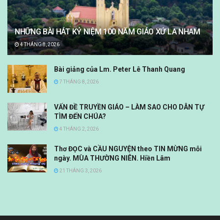
NHỮNG BÀI HÁT KỶ NIỆM 100 NĂM GIÁO XỨ LA NHAM
4 THÁNG 8, 2026
Bài giảng của Lm. Peter Lê Thanh Quang
7 THÁNG 8, 2026
VẤN ĐỀ TRUYỀN GIÁO – LÀM SAO CHO DÂN TỰ
TÌM ĐẾN CHÚA?
4 THÁNG 2, 2026
Thơ ĐỌC và CẦU NGUYỆN theo TIN MỪNG mỗi
ngày. MÙA THƯỜNG NIÊN. Hiền Lâm
21 THÁNG 3, 2026