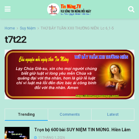
Home
Suy Niệm
THỨ BẢY TUẦN XXII THƯỜNG NIÊN: Lc 6,1-5
t7t22
Trending
Comments
Latest
Trọn bộ 600 bài SUY NIỆM TIN MỪNG. Hiền Lâm
11 THÁNG 1, 2026