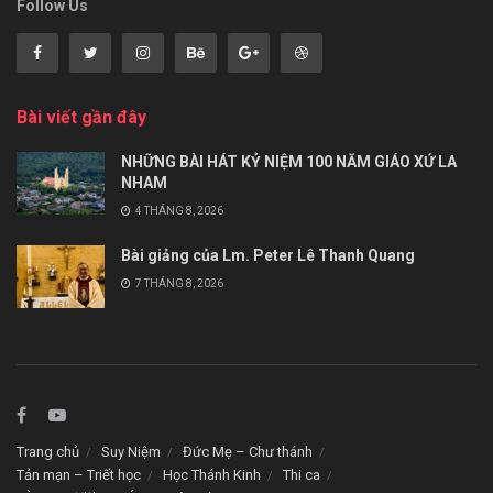
Follow Us
Bài viết gần đây
NHỮNG BÀI HÁT KỶ NIỆM 100 NĂM GIÁO XỨ LA
NHAM
4 THÁNG 8, 2026
Bài giảng của Lm. Peter Lê Thanh Quang
7 THÁNG 8, 2026
Trang chủ
Suy Niệm
Đức Mẹ – Chư thánh
Tản mạn – Triết học
Học Thánh Kinh
Thi ca