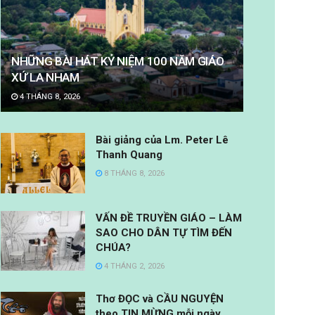
NHỮNG BÀI HÁT KỶ NIỆM 100 NĂM GIÁO
XỨ LA NHAM
4 THÁNG 8, 2026
Bài giảng của Lm. Peter Lê
Thanh Quang
8 THÁNG 8, 2026
VẤN ĐỀ TRUYỀN GIÁO – LÀM
SAO CHO DÂN TỰ TÌM ĐẾN
CHÚA?
4 THÁNG 2, 2026
Thơ ĐỌC và CẦU NGUYỆN
theo TIN MỪNG mỗi ngày.