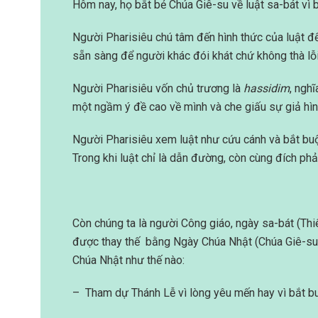
Hôm nay, họ bắt bẻ Chúa Giê-su về luật sa-bát vì b
Người Pharisiêu chú tâm đến hình thức của luật đế
sẵn sàng để người khác đói khát chứ không thà lỗi 
Người Pharisiêu vốn chủ trương là
hassidim
, nghĩ
một ngầm ý đề cao về mình và che giấu sự giả hìn
Người Pharisiêu xem luật như cứu cánh và bắt bu
Trong khi luật chỉ là dẫn đường, còn cùng đích phả
Còn chúng ta là người Công giáo, ngày sa-bát (Thi
được thay thế bằng Ngày Chúa Nhật (Chúa Giê-su 
Chúa Nhật như thế nào:
– Tham dự Thánh Lễ vì lòng yêu mến hay vì bắt bu