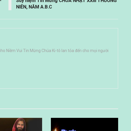
-
Suy niệm Tin Mừng CHÚA NHẬT XXIII THƯỜNG
NIÊN, NĂM A.B.C
cho Niềm Vui Tin Mừng Chúa Ki-tô lan tỏa đến cho mọi người