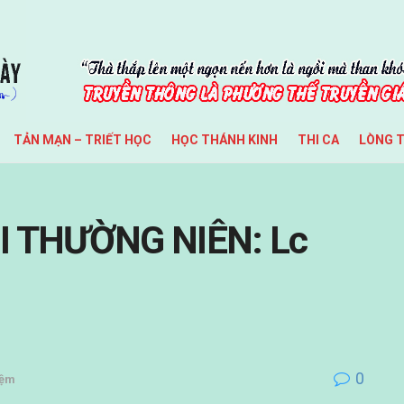
TẢN MẠN – TRIẾT HỌC
HỌC THÁNH KINH
THI CA
LÒNG 
I THƯỜNG NIÊN: Lc
0
iệm