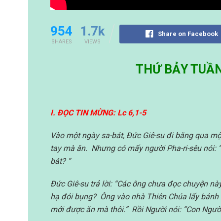
954
1.7k
Share on Facebook
SHARES
VIEWS
THỨ BẢY TUẦN
I. ĐỌC TIN MỪNG: Lc 6,1-5
Vào một ngày sa-bát, Đức Giê-su đi băng qua một
tay mà ăn. Nhưng có mấy người Pha-ri-sêu nói: 
bát? “
Đức Giê-su trả lời: “Các ông chưa đọc chuyện nà
hạ đói bụng? Ông vào nhà Thiên Chúa lấy bánh ti
mới được ăn mà thôi.” Rồi Người nói: “Con Người