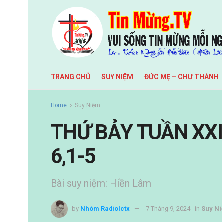
TRANG CHỦ
SUY NIỆM
ĐỨC MẸ – CHƯ THÁNH
Home
Suy Niệm
THỨ BẢY TUẦN XXI
6,1-5
Bài suy niệm: Hiền Lâm
by
Nhóm Radiolctx
7 Tháng 9, 2024
in
Suy N