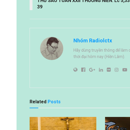
THỨ SÁU TUẦN XXII THƯỜNG NIÊN: Lc 5,33
39
Nhóm Radiolctx
Hãy dùng truyền thông để làm 
thời đại hôm nay (Hiền Lâm).
Related
Posts