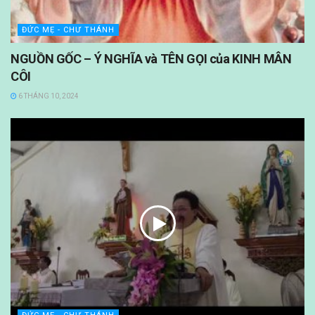
ĐỨC MẸ - CHƯ THÁNH
NGUỒN GỐC – Ý NGHĨA và TÊN GỌI của KINH MÂN
CÔI
6 THÁNG 10, 2024