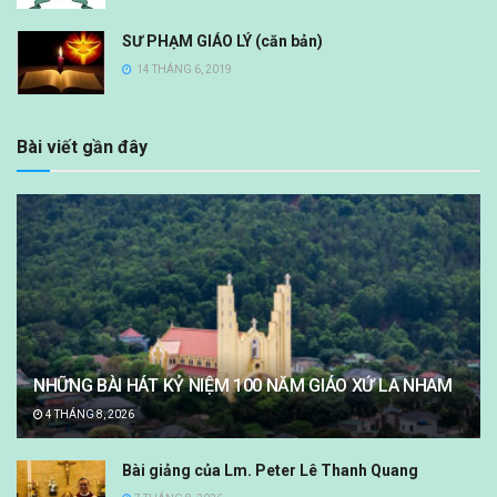
SƯ PHẠM GIÁO LÝ (căn bản)
14 THÁNG 6, 2019
Bài viết gần đây
NHỮNG BÀI HÁT KỶ NIỆM 100 NĂM GIÁO XỨ LA NHAM
4 THÁNG 8, 2026
Bài giảng của Lm. Peter Lê Thanh Quang