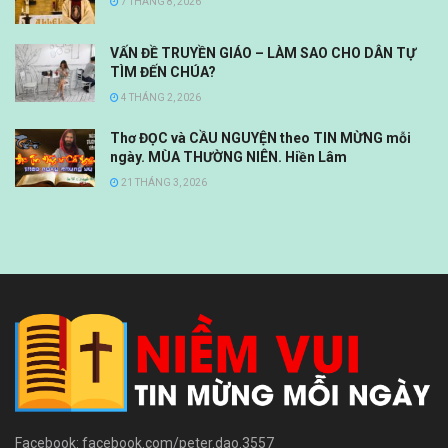
7 THÁNG 8, 2026
VẤN ĐỀ TRUYỀN GIÁO – LÀM SAO CHO DÂN TỰ
TÌM ĐẾN CHÚA?
4 THÁNG 2, 2026
Thơ ĐỌC và CẦU NGUYỆN theo TIN MỪNG mỗi
ngày. MÙA THƯỜNG NIÊN. Hiền Lâm
21 THÁNG 3, 2026
Facebook: facebook.com/peter.dao.3557