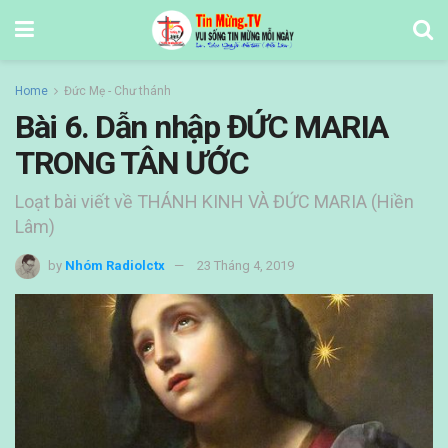
Home
Đức Mẹ - Chư thánh
Bài 6. Dẫn nhập ĐỨC MARIA
TRONG TÂN ƯỚC
Loạt bài viết về THÁNH KINH VÀ ĐỨC MARIA (Hiền
Lâm)
by
Nhóm Radiolctx
23 Tháng 4, 2019