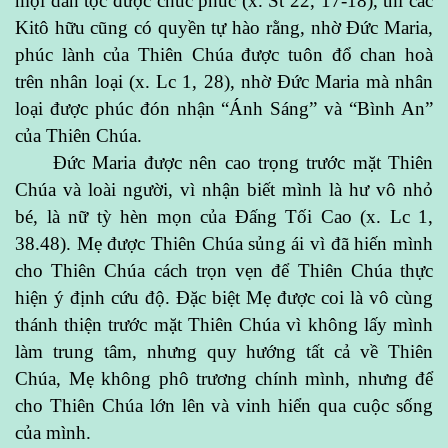
mọi dân tộc được chúc phúc (x. St 22, 17-18), thì các
Kitô hữu cũng có quyền tự hào rằng, nhờ Đức Maria,
phúc lành của Thiên Chúa được tuôn đổ chan hoà
trên nhân loại (x. Lc 1, 28), nhờ Đức Maria mà nhân
loại được phúc đón nhận “Ánh Sáng” và “Bình An”
của Thiên Chúa.
Đức Maria được nên cao trọng trước mặt Thiên
Chúa và loài người, vì nhận biết mình là hư vô nhỏ
bé, là nữ tỳ hèn mọn của Đấng Tối Cao (x. Lc 1,
38.48). Mẹ được Thiên Chúa sủng ái vì đã hiến mình
cho Thiên Chúa cách trọn vẹn để Thiên Chúa thực
hiện ý định cứu độ. Đặc biệt Mẹ được coi là vô cùng
thánh thiện trước mặt Thiên Chúa vì không lấy mình
làm trung tâm, nhưng quy hướng tất cả về Thiên
Chúa, Mẹ không phô trương chính mình, nhưng để
cho Thiên Chúa lớn lên và vinh hiển qua cuộc sống
của mình.