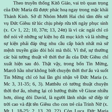
Theo truyền thống Kitô Giáo, vai trò quan trọng
của Đức Maria đã được phác hoạ ngay trong mặc khải
Thánh Kinh. Sở dĩ Nhóm Mười Hai chú tâm đến sứ
vụ Đức Giêsu từ lúc chịu phép rửa tới ngày phục sinh
(x. Cv 1, 22; 10, 37tt; 13, 24tt) là vì các ngài chỉ có
thể nói về những sự kiện họ đã mục kích và là những
sự kiện phải đáp ứng nhu cầu cấp bách nhất mà sứ
mệnh truyền giáo đòi hỏi mà thôi. Vì thế, sự thường
các bài tường thuật về thời thơ ấu của Đức Giêsu chỉ
xuất hiện sau đó. Thật vậy, trong bốn Tin Mừng,
Marcô hầu như không biết chuyện thời thơ ấu và suốt
Tin Mừng chỉ có hai lần ghi nhận về Đức Maria (x.
Mc 3, 31-35; 6, 3). Matthêu có tường thuật chuyện
thời thơ ấu, nhưng lại có hướng thiên về Giuse nhiều
hơn, dòng dõi David, là người lãnh nhận sứ điệp từ
trời cao và đặt tên Giêsu cho con trẻ của Trinh Nữ (x.
Mt 1, 18-25; 2, 13. 20. 22). Còn Luca, Đức Maria