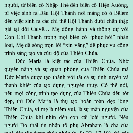
người, từ biến cố Nhập Thể đến biến cố Hiện Xuống,
từ việc sinh ra Đầu Hội Thánh nơi máng cỏ ở Bêlem
đến việc sinh ra các chi thể Hội Thánh dưới chân thập
giá tại đồi Calvê… Mẹ đồng hành và thông dự với
Con Chí Thánh trong mọi biến cố “phục hồi” nhân
loại, Mẹ đã sống trọn lời “xin vâng” để phục vụ công
trình sáng tạo và cứu độ của Thiên Chúa.
Đức Maria là kiệt tác của Thiên Chúa. Nhờ
quyền năng và sự quan phòng của Thiên Chúa mà
Đức Maria được tạo thành với tất cả sự tinh tuyền và
thanh khiết của tạo dựng nguyên thủy. Có thể nói,
nếu mọi công trình tạo dựng của Thiên Chúa đều tốt
đẹp, thì Đức Maria là thụ tạo hoàn toàn đẹp lòng
Thiên Chúa, vì mẹ là niềm vui, là sự mãn nguyện của
Thiên Chúa khi nhìn đến con cái loài người. Nếu
người Do thái tin nhận tổ phụ Abraham là cha của