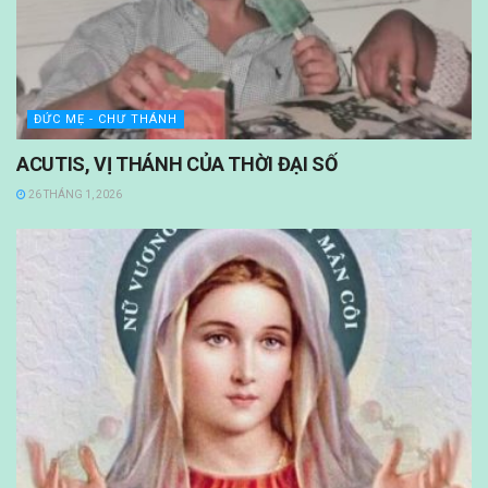
ĐỨC MẸ - CHƯ THÁNH
ACUTIS, VỊ THÁNH CỦA THỜI ĐẠI SỐ
26 THÁNG 1, 2026