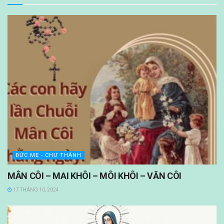
ĐỨC MẸ - CHƯ THÁNH
MÂN CÔI – MAI KHÔI – MÔI KHÔI – VĂN CÔI
17 THÁNG 10, 2024