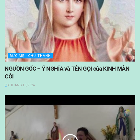
ĐỨC MẸ - CHƯ THÁNH
NGUỒN GỐC – Ý NGHĨA và TÊN GỌI của KINH MÂN
CÔI
6 THÁNG 10, 2024