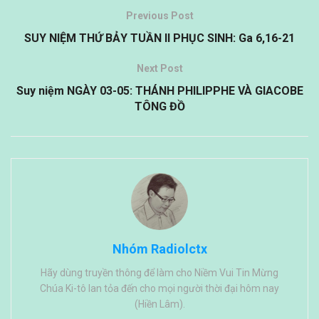
Previous Post
SUY NIỆM THỨ BẢY TUẦN II PHỤC SINH: Ga 6,16-21
Next Post
Suy niệm NGÀY 03-05: THÁNH PHILIPPHE VÀ GIACOBE
TÔNG ĐỒ
Nhóm Radiolctx
Hãy dùng truyền thông để làm cho Niềm Vui Tin Mừng
Chúa Ki-tô lan tỏa đến cho mọi người thời đại hôm nay
(Hiền Lâm).