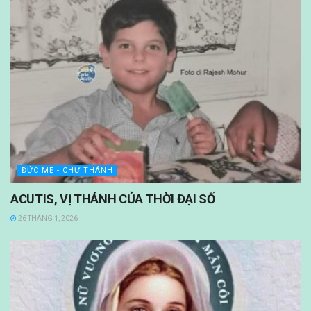
ĐỨC MẸ - CHƯ THÁNH
ACUTIS, VỊ THÁNH CỦA THỜI ĐẠI SỐ
26 THÁNG 1, 2026