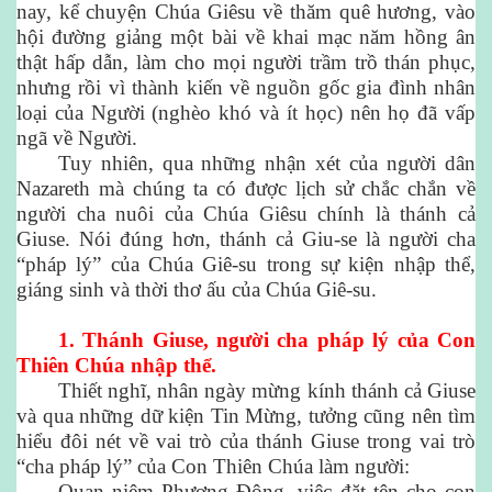
nay, kể chuyện Chúa Giêsu về thăm quê hương, vào
hội đường giảng một bài về khai mạc năm hồng ân
thật hấp dẫn, làm cho mọi người trầm trồ thán phục,
nhưng rồi vì thành kiến về nguồn gốc gia đình nhân
loại của Người (nghèo khó và ít học) nên họ đã vấp
ngã về Người.
Tuy nhiên, qua những nhận xét của người dân
Nazareth mà chúng ta có được lịch sử chắc chắn về
người cha nuôi của Chúa Giêsu chính là thánh cả
Giuse. Nói đúng hơn, thánh cả Giu-se là người cha
“pháp lý” của Chúa Giê-su trong sự kiện nhập thể,
giáng sinh và thời thơ ấu của Chúa Giê-su.
1. Thánh Giuse, người cha pháp lý của Con
Thiên Chúa nhập thể.
Thiết nghĩ, nhân ngày mừng kính thánh cả Giuse
và qua những dữ kiện Tin Mừng, tưởng cũng nên tìm
hiểu đôi nét về vai trò của thánh Giuse trong vai trò
“cha pháp lý” của Con Thiên Chúa làm người:
Quan niệm Phương Đông, việc đặt tên cho con