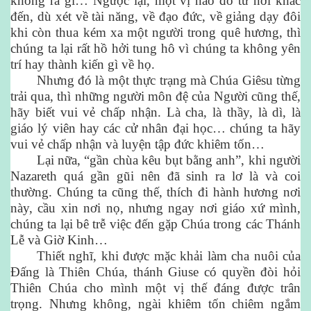
không ra gì… Ngược lại, một vị nào đó từ nơi khác
đến, dù xét về tài năng, về đạo đức, về giảng dạy đôi
khi còn thua kém xa một người trong quê hương, thì
chúng ta lại rất hồ hởi tung hô vì chúng ta không yên
trí hay thành kiến gì về họ.
Nhưng đó là một thực trạng mà Chúa Giêsu từng
trải qua, thì những người môn đệ của Người cũng thế,
hãy biết vui vẻ chấp nhận. Là cha, là thầy, là dì, là
giáo lý viên hay các cử nhân đại học… chúng ta hãy
vui vẻ chấp nhận và luyện tập đức khiêm tốn…
Lại nữa, “gần chùa kêu bụt bằng anh”, khi người
Nazareth quá gần gũi nên đã sinh ra lơ là và coi
thường. Chúng ta cũng thế, thích đi hành hương nơi
này, cầu xin nơi nọ, nhưng ngay nơi giáo xứ mình,
chúng ta lại bê trễ việc đến gặp Chúa trong các Thánh
Lễ và Giờ Kinh…
Thiết nghĩ, khi được mặc khải làm cha nuôi của
Đấng là Thiên Chúa, thánh Giuse có quyền đòi hỏi
Thiên Chúa cho mình một vị thế đáng được trân
trọng. Nhưng không, ngài khiêm tốn chiêm ngắm