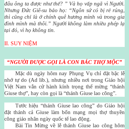
đâu ông ta được như thế? ” Và họ vấp ngã vì Người.
Nhưng Đức Giê-su bảo họ: “Ngôn sứ có bị rẻ rúng,
thì cũng chỉ là ở chính quê hương mình và trong gia
đình mình mà thôi.” Người không làm nhiều phép lạ
tại đó, vì họ không tin.
II. SUY NIỆM
“NGƯỜI ĐƯỢC GỌI LÀ CON BÁC THỢ MỘC”
Mặc dù ngày hôm nay Phụng Vụ chỉ đặt bậc lễ
nhớ tự do (Ad lib.), nhưng nhiều nơi trong Giáo hội
Việt Nam vẫn cử hành kính trọng thể mừng “thánh
Giuse thợ”, hay còn gọi là “thánh Giuse lao công”.
Tước hiệu “thánh Giuse lao công” do Giáo hội
đặt thánh cả Giuse làm bổn mạng mọi thợ thuyền
công giáo nhân ngày quốc tế lao động.
Bài Tin Mừng về lễ thánh Giuse lao công hôm