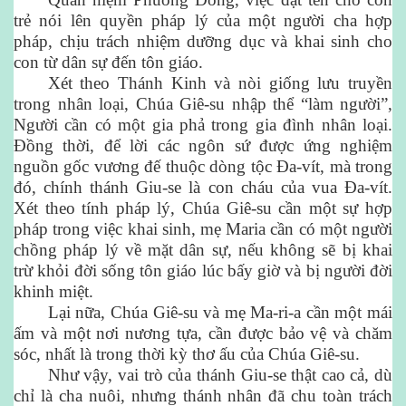
trẻ nói lên quyền pháp lý của một người cha hợp
pháp, chịu trách nhiệm dưỡng dục và khai sinh cho
con từ dân sự đến tôn giáo.
Xét theo Thánh Kinh và nòi giống lưu truyền
trong nhân loại, Chúa Giê-su nhập thể “làm người”,
Người cần có một gia phả trong gia đình nhân loại.
Đồng thời, để lời các ngôn sứ được ứng nghiệm
nguồn gốc vương đế thuộc dòng tộc Đa-vít, mà trong
đó, chính thánh Giu-se là con cháu của vua Đa-vít.
Xét theo tính pháp lý, Chúa Giê-su cần một sự hợp
pháp trong việc khai sinh, mẹ Maria cần có một người
chồng pháp lý về mặt dân sự, nếu không sẽ bị khai
trừ khỏi đời sống tôn giáo lúc bấy giờ và bị người đời
khinh miệt.
Lại nữa, Chúa Giê-su và mẹ Ma-ri-a cần một mái
ấm và một nơi nương tựa, cần được bảo vệ và chăm
sóc, nhất là trong thời kỳ thơ ấu của Chúa Giê-su.
Như vậy, vai trò của thánh Giu-se thật cao cả, dù
chỉ là cha nuôi, nhưng thánh nhân đã chu toàn trách