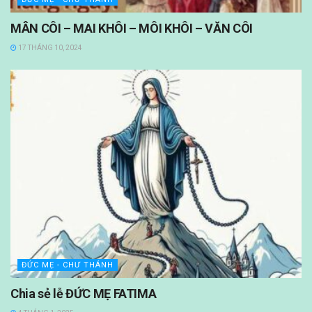
MÂN CÔI – MAI KHÔI – MÔI KHÔI – VĂN CÔI
17 THÁNG 10, 2024
ĐỨC MẸ - CHƯ THÁNH
Chia sẻ lễ ĐỨC MẸ FATIMA