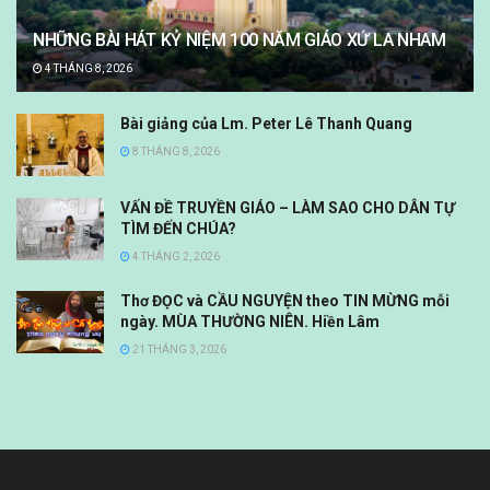
NHỮNG BÀI HÁT KỶ NIỆM 100 NĂM GIÁO XỨ LA NHAM
4 THÁNG 8, 2026
Bài giảng của Lm. Peter Lê Thanh Quang
8 THÁNG 8, 2026
VẤN ĐỀ TRUYỀN GIÁO – LÀM SAO CHO DÂN TỰ
TÌM ĐẾN CHÚA?
4 THÁNG 2, 2026
Thơ ĐỌC và CẦU NGUYỆN theo TIN MỪNG mỗi
ngày. MÙA THƯỜNG NIÊN. Hiền Lâm
21 THÁNG 3, 2026