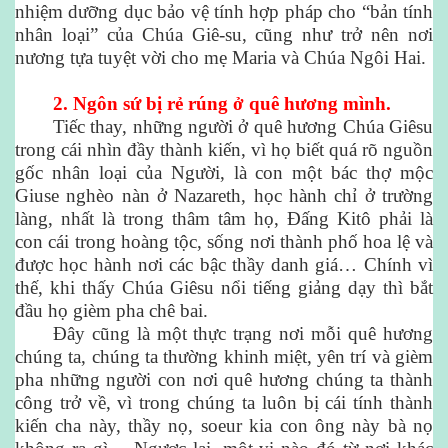
nhiệm dưỡng dục bảo vệ tính hợp pháp cho “bản tính
nhân loại” của Chúa Giê-su, cũng như trở nên nơi
nương tựa tuyệt vời cho mẹ Maria và Chúa Ngôi Hai.
2. Ngôn sứ bị rẻ rúng ở quê hương mình.
Tiếc thay, những người ở quê hương Chúa Giêsu
trong cái nhìn đầy thành kiến, vì họ biết quá rõ nguồn
gốc nhân loại của Người, là con một bác thợ mộc
Giuse nghèo nàn ở Nazareth, học hành chỉ ở trường
làng, nhất là trong thâm tâm họ, Đấng Kitô phải là
con cái trong hoàng tộc, sống nơi thành phố hoa lệ và
được học hành nơi các bậc thầy danh giá… Chính vì
thế, khi thấy Chúa Giêsu nổi tiếng giảng dạy thì bắt
đầu họ gièm pha chê bai.
Đây cũng là một thực trạng nơi mỗi quê hương
chúng ta, chúng ta thường khinh miệt, yên trí và gièm
pha những người con nơi quê hương chúng ta thành
công trở về, vì trong chúng ta luôn bị cái tính thành
kiến cha này, thầy nọ, soeur kia con ông này bà nọ