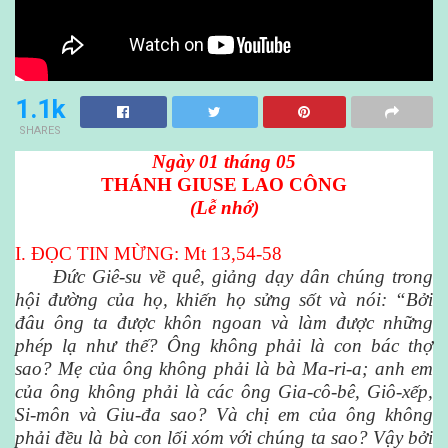
1.1k
SHARES
Ngày 01 tháng 05
THÁNH GIUSE LAO CÔNG
(Lễ nhớ)
I. ĐỌC TIN MỪNG: Mt 13,54-58
Đức Giê-su về quê, giảng dạy dân chúng trong
hội đường của họ, khiến họ sửng sốt và nói: “Bởi
đâu ông ta được khôn ngoan và làm được những
phép lạ như thế? Ông không phải là con bác thợ
sao? Mẹ của ông không phải là bà Ma-ri-a; anh em
của ông không phải là các ông Gia-cô-bê, Giô-xếp,
Si-môn và Giu-đa sao? Và chị em của ông không
phải đều là bà con lối xóm với chúng ta sao? Vậy bởi