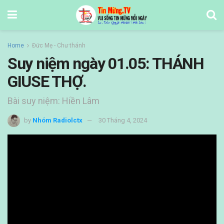
Home
Đức Mẹ - Chư thánh
Suy niệm ngày 01.05: THÁNH
GIUSE THỢ.
Bài suy niệm: Hiền Lâm
by
Nhóm Radiolctx
30 Tháng 4, 2024