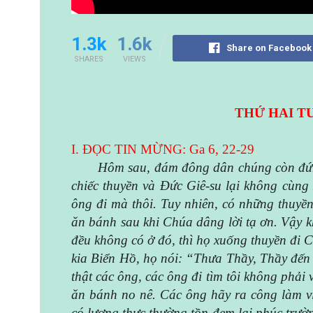
1.3k
1.6k
Share on Facebook
SHARES
VIEWS
THỨ HAI TU
I. ĐỌC TIN MỪNG: Ga 6, 22-29
Hôm sau, đám đông dân chúng còn đứng
chiếc thuyền và Đức Giê-su lại không cùng
ông đi mà thôi. Tuy nhiên, có những thuyề
ăn bánh sau khi Chúa dâng lời tạ ơn. Vậy 
đều không có ở đó, thì họ xuống thuyền đi
kia Biển Hồ, họ nói: “Thưa Thầy, Thầy đến
thật các ông, các ông đi tìm tôi không phải
ăn bánh no nê. Các ông hãy ra công làm vi
có lương thực thường tồn đem lại phúc trườ