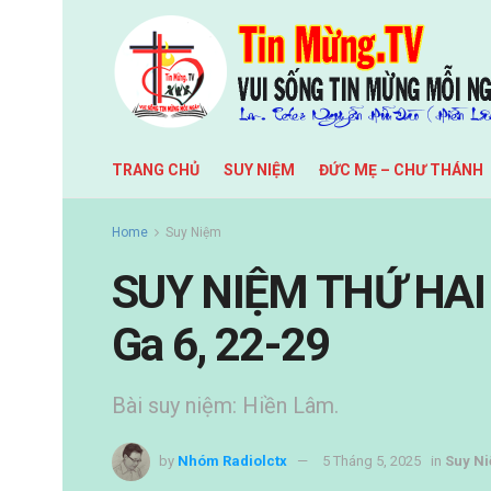
TRANG CHỦ
SUY NIỆM
ĐỨC MẸ – CHƯ THÁNH
Home
Suy Niệm
SUY NIỆM THỨ HAI 
Ga 6, 22-29
Bài suy niệm: Hiền Lâm.
by
Nhóm Radiolctx
5 Tháng 5, 2025
in
Suy N