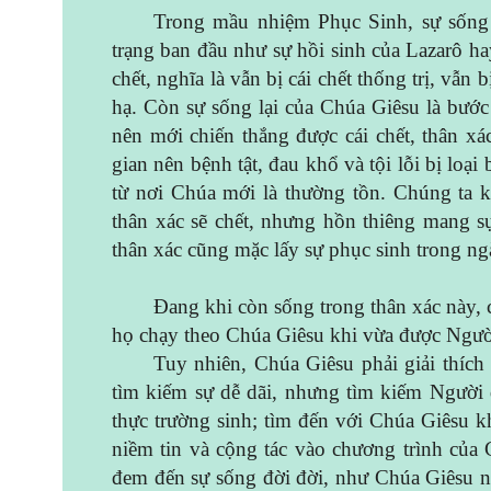
Trong mầu nhiệm Phục Sinh, sự sống l
trạng ban đầu như sự hồi sinh của Lazarô ha
chết, nghĩa là vẫn bị cái chết thống trị, vẫn 
hạ. Còn sự sống lại của Chúa Giêsu là bước
nên mới chiến thắng được cái chết, thân x
gian nên bệnh tật, đau khổ và tội lỗi bị loại
từ nơi Chúa mới là thường tồn. Chúng ta 
thân xác sẽ chết, nhưng hồn thiêng mang s
thân xác cũng mặc lấy sự phục sinh trong n
Đang khi còn sống trong thân xác này, c
họ chạy theo Chúa Giêsu khi vừa được Ngườ
Tuy nhiên, Chúa Giêsu phải giải thíc
tìm kiếm sự dễ dãi, nhưng tìm kiếm Người
thực trường sinh; tìm đến với Chúa Giêsu k
niềm tin và cộng tác vào chương trình của
đem đến sự sống đời đời, như Chúa Giêsu 