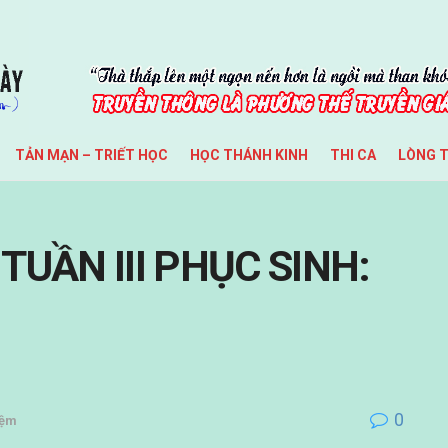
TẢN MẠN – TRIẾT HỌC
HỌC THÁNH KINH
THI CA
LÒNG 
TUẦN III PHỤC SINH:
0
iệm