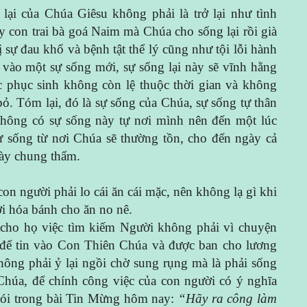
ại của Chúa Giêsu không phải là trở lại như tình
y con trai bà goá Naim mà Chúa cho sống lại rồi già
bị sự đau khổ và bệnh tật thể lý cũng như tội lỗi hành
 vào một sự sống mới, sự sống lại này sẽ vĩnh hằng
ác phục sinh không còn lệ thuộc thời gian và không
 bỏ. Tóm lại, đó là sự sống của Chúa, sự sống tự thân
không có sự sống này tự nơi mình nên đến một lúc
ự sống từ nơi Chúa sẽ thường tồn, cho đến ngày cả
gày chung thẩm.
on người phải lo cái ăn cái mặc, nên không lạ gì khi
i hóa bánh cho ăn no nê.
h cho họ việc tìm kiếm Người không phải vì chuyện
 để tin vào Con Thiên Chúa và được ban cho lương
hông phải ỷ lại ngồi chờ sung rụng mà là phải sống
 Chúa, để chính công việc của con người có ý nghĩa
nói trong bài Tin Mừng hôm nay:
“Hãy ra công làm