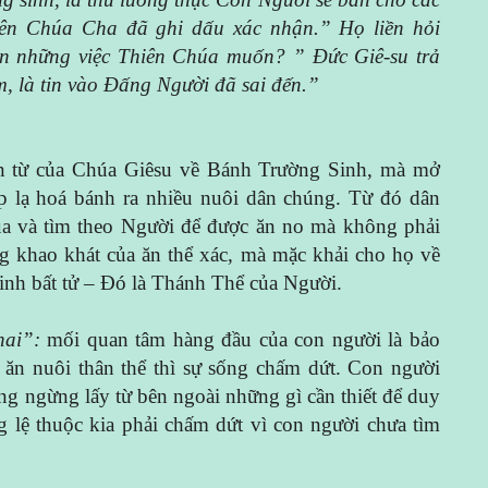
iên Chúa Cha đã ghi dấu xác nhận.” Họ liền hỏi
ện những việc Thiên Chúa muốn? ” Đức Giê-su trả
, là tin vào Đấng Người đã sai đến.”
ễn từ của Chúa Giêsu về Bánh Trường Sinh, mà mở
 lạ hoá bánh ra nhiều nuôi dân chúng. Từ đó dân
a và tìm theo Người để được ăn no mà không phải
g khao khát của ăn thể xác, mà mặc khải cho họ về
sinh bất tử – Đó là Thánh Thể của Người.
hai”:
mối quan tâm hàng đầu của con người là bảo
ăn nuôi thân thể thì sự sống chấm dứt. Con người
ng ngừng lấy từ bên ngoài những gì cần thiết để duy
g lệ thuộc kia phải chấm dứt vì con người chưa tìm