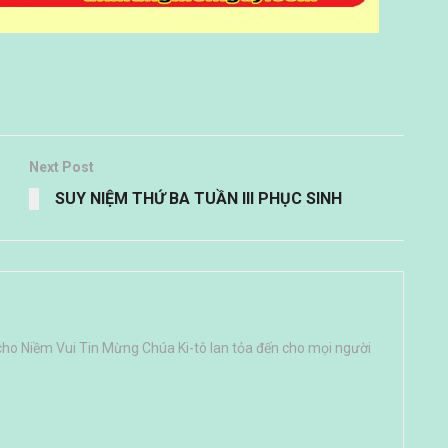
Next Post
SUY NIỆM THỨ BA TUẦN III PHỤC SINH
cho Niềm Vui Tin Mừng Chúa Ki-tô lan tỏa đến cho mọi người