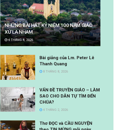
NHỮNG BÀI HÁT KỶ NIỆM 100 NĂM GIÁO
XỨ LA NHAM
4 THÁNG 8, 2026
Bài giảng của Lm. Peter Lê
Thanh Quang
8 THÁNG 8, 2026
VẤN ĐỀ TRUYỀN GIÁO – LÀM
SAO CHO DÂN TỰ TÌM ĐẾN
CHÚA?
4 THÁNG 2, 2026
Thơ ĐỌC và CẦU NGUYỆN
theo TIN MỪNG mỗi ngày.