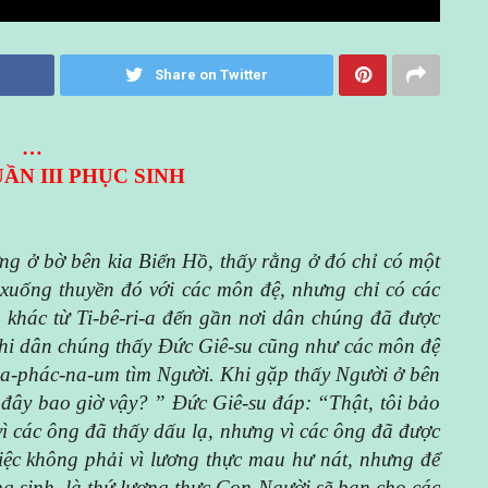
Share on Twitter
…
ẦN III PHỤC SINH
 ở bờ bên kia Biển Hồ, thấy rằng ở đó chỉ có một
 xuống thuyền đó với các môn đệ, nhưng chỉ có các
n khác từ Ti-bê-ri-a đến gần nơi dân chúng đã được
khi dân chúng thấy Đức Giê-su cũng như các môn đệ
 Ca-phác-na-um tìm Người. Khi gặp thấy Người ở bên
 đây bao giờ vậy? ” Đức Giê-su đáp: “Thật, tôi bảo
 vì các ông đã thấy dấu lạ, nhưng vì các ông đã được
ệc không phải vì lương thực mau hư nát, nhưng để
ng sinh, là thứ lương thực Con Người sẽ ban cho các