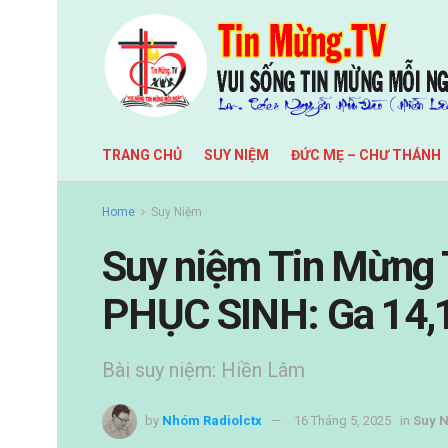
TRANG CHỦ
SUY NIỆM
ĐỨC MẸ – CHƯ THÁNH
Home
Suy Niệm
Suy niệm Tin Mừng
PHỤC SINH: Ga 14,
Bài suy niệm: Hiền Lâm
by
Nhóm Radiolctx
16 Tháng 5, 2025
in
Suy 