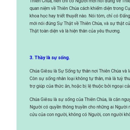
Thiên Chúa, nên chỉ có Người mới nói đúng về Th
quan niệm về Thiên Chúa cách khiếm diện trong C
khoa học hay triết thuyết nào. Nói tóm, chỉ có Đấn
mới nói đúng Sự Thật về Thiên Chúa, và sự thật c
Thật toàn diện và là hiện thân của yêu thương.
3. Thầy là sự sống.
Chúa Giêsu là Sự Sống tự thân nơi Thiên Chúa và 
Còn sự sống nhân loại không tự thân, mà là tuỳ t
trợ giúp của thức ăn, hoặc bị lệ thuộc bởi ngoại cả
Chúa Giêsu là sự sống của Thiên Chúa, là căn nguy
Người có quyền thông truyền cho những ai Người m
cửu của con người, không có Người, con người khôn