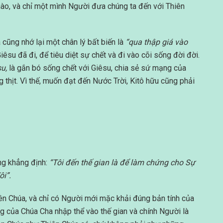
nào, và chỉ một mình Người đưa chúng ta đến với Thiên
 cũng nhớ lại một chân lý bất biến là
“qua thập giá vào
su đã đi, để tiêu diệt sự chết và đi vào cõi sống đời đời.
u,
là gắn bó sống chết với Giêsu, chia sẻ sứ mạng của
thịt. Vì thế, muốn đạt đến Nước Trời, Kitô hữu cũng phải
ng khẳng định:
“Tôi đến thế gian là để làm chứng cho Sự
ôi”.
iên Chúa, và chỉ có Người mới mặc khải đúng bản tính của
ng của Chúa Cha nhập thể vào thế gian và chính Người là