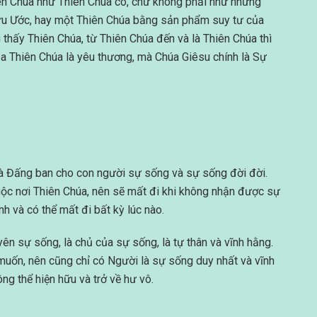
iên Chúa như Thiên Chúa có, chứ không phải như những
ựu Ước, hay một Thiên Chúa bằng sản phẩm suy tư của
g thấy Thiên Chúa, từ Thiên Chúa đến và là Thiên Chúa thì
ủa Thiên Chúa là yêu thương, mà Chúa Giêsu chính là Sự
là Đấng ban cho con người sự sống và sự sống đời đời.
huộc nơi Thiên Chúa, nên sẽ mất đi khi không nhận được sự
nh và có thể mất đi bất kỳ lúc nào.
ên sự sống, là chủ của sự sống, là tự thân và vĩnh hằng.
uốn, nên cũng chỉ có Người là sự sống duy nhất và vĩnh
g thể hiện hữu và trở về hư vô.