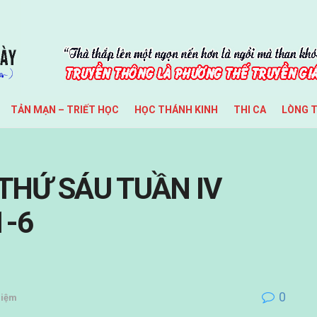
TẢN MẠN – TRIẾT HỌC
HỌC THÁNH KINH
THI CA
LÒNG 
 THỨ SÁU TUẦN IV
1-6
0
Niệm