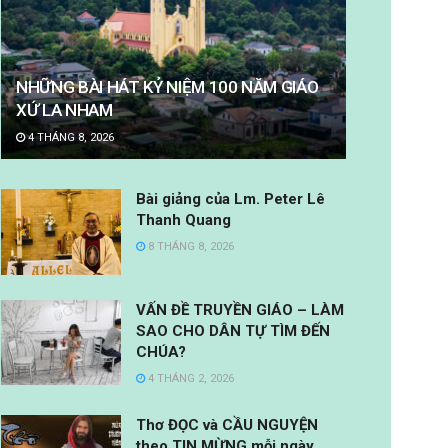
NHỮNG BÀI HÁT KỶ NIỆM 100 NĂM GIÁO
XỨ LA NHAM
4 THÁNG 8, 2026
Bài giảng của Lm. Peter Lê
Thanh Quang
8 THÁNG 8, 2026
VẤN ĐỀ TRUYỀN GIÁO – LÀM
SAO CHO DÂN TỰ TÌM ĐẾN
CHÚA?
4 THÁNG 2, 2026
Thơ ĐỌC và CẦU NGUYỆN
theo TIN MỪNG mỗi ngày.