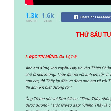
1.3k
1.6k
Share on Facebook
SHARES
VIEWS
THỨ SÁU TU
I. ĐỌC TIN MỪNG: Ga 14,1-6
Anh em đừng xao xuyến! Hãy tin vào Thiên Chúa 
chỗ ở; nếu không, Thầy đã nói với anh em rồi, v
anh em, thì Thầy lại đến và đem anh em về với T
thì anh em biết đường rồi.”
Ông Tô-ma nói với Đức Giê-su: “Thưa Thầy, chún
được đường? ” Đức Giê-su đáp: “Chính Thầy là co